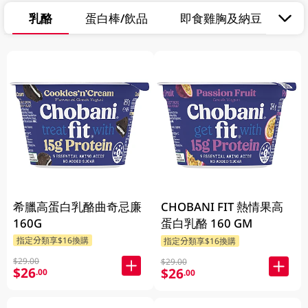
乳酪
蛋白棒/飲品
即食雞胸及納豆
其
希臘高蛋白乳酪曲奇忌廉
CHOBANI FIT 熱情果高
160G
蛋白乳酪 160 GM
指定分類享$16換購
指定分類享$16換購
$29.00
$29.00
$26
$26
.00
.00