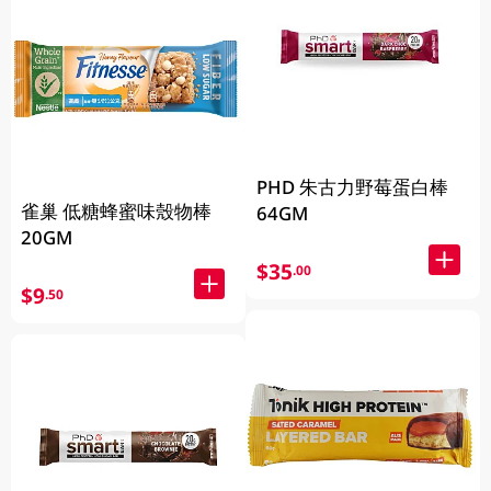
PHD 朱古力野莓蛋白棒
雀巢 低糖蜂蜜味殼物棒
64GM
20GM
$35
.00
$9
.50