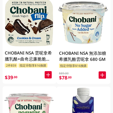
CHOBANI NSA 雲呢拿希
CHOBANI NSA 無添加糖
臘乳酪+曲奇忌廉脆脆
希臘乳酪雲呢拿 680 GM
140 GM
2件$59
指定分類享$16換購
指定分類享$16換購
$89.00
$39
$78
.00
.00