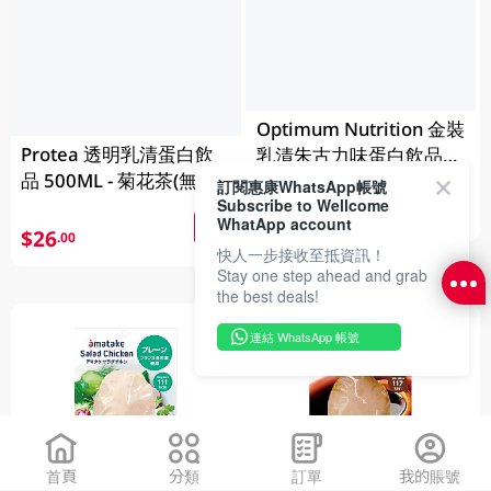
Optimum Nutrition 金裝
Protea 透明乳清蛋白飲
乳清朱古力味蛋白飲品
品 500ML - 菊花茶(無咖
325 ML
訂閱惠康WhatsApp帳號
啡因)
Subscribe to Wellcome
$40
.00
WhatApp account
$26
.00
快人一步接收至抵資訊！
Stay one step ahead and grab
the best deals!
連結 WhatsApp 帳號
首頁
分類
訂單
我的賬號