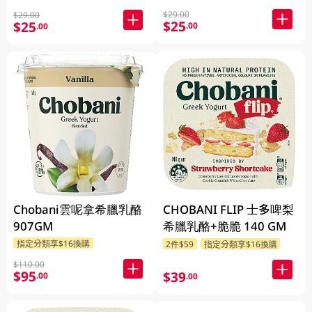
$29.00
$29.00
$25
$25
.00
.00
Chobani雲呢拿希臘乳酪
CHOBANI FLIP 士多啤梨
907GM
希臘乳酪+脆脆 140 GM
指定分類享$16換購
2件$59
指定分類享$16換購
$110.00
$95
$39
.00
.00