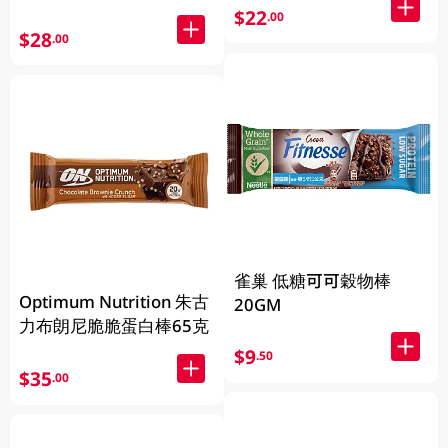
$22
.00
$28
.00
雀巢 低糖可可穀物棒
Optimum Nutrition 朱古
20GM
力布朗尼脆脆蛋白棒65克
$9
.50
$35
.00