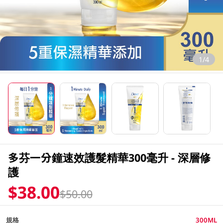
1/4
多芬一分鐘速效護髮精華300毫升 - 深層修
護
$38.00
$50.00
規格
300ML