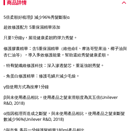
商品詳情
5倍柔順好梳理β 減少96%秀髮斷裂α
超效修護配方 5重保濕精華添加
只要1分鐘γ，展現健康柔韌的彈力秀髮。
修護膠囊精華：含5重保濕精華（維他命E、摩洛哥堅果油、椰子油與
杏仁油等），導入多效修護能量，幫助還給秀髮健康柔順。
- 特有髮纖維修護科技：深入滲透髮芯，重返強韌秀髮。
- 角蛋白修護精華：修護毛鱗片減少毛燥。
γ指使用方式為按摩1分鐘
β與未使用產品相比，使用產品之髮束滑順度為其五倍(Unilever
R&D, 2018)
α指因梳理而造成之斷髮，與未使用產品相比，使用產品之髮束斷髮
數減少96%(Unilever R&D, 2018)
^與市售 多芬一分鐘護髮精華180ml產品相比