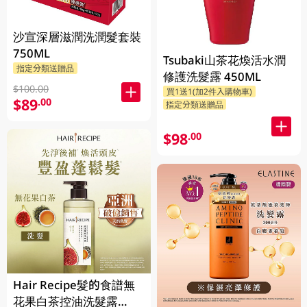
沙宣深層滋潤洗潤髮套裝
750ML
Tsubaki山茶花煥活水潤
指定分類送贈品
修護洗髮露 450ML
$100.00
買1送1(加2件入購物車)
$89
.00
指定分類送贈品
$98
.00
Hair Recipe髮的食譜無
花果白茶控油洗髮露