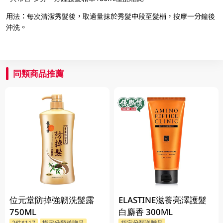
用法：每次清潔秀髮後，取適量抹於秀髮中段至髮梢，按摩一分鐘後
沖洗。
同類商品推薦
位元堂防掉強韌洗髲露
ELASTINE滋養亮澤護髮
750ML
白麝香 300ML
2件$117
指定分類送贈品
指定分類送贈品