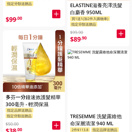
指定分類送贈品
510ML(新舊裝隨機發貨)
ELASTINE滋養亮澤洗髮
白麝香 950ML
$99
.00
買1送1(加2件入購物車)
指定分類送贈品
$99.90
$89
.90
多芬一分鐘速效護髮精華
300毫升 - 輕潤保濕
指定品牌送贈品
TRESEMME 洗髮露維他
指定分類送贈品
命深層清潔 940 ML
$50.00
$38
.00
2件$113.8
指定品牌送贈品