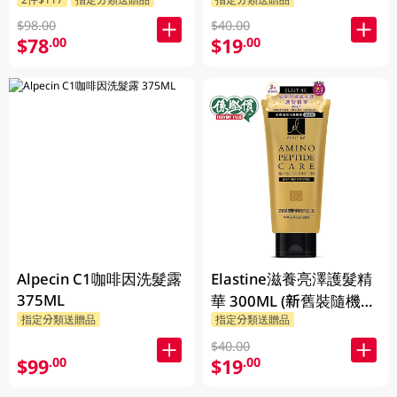
$98.00
$40.00
$78
$19
.00
.00
Alpecin C1咖啡因洗髮露
Elastine滋養亮澤護髮精
375ML
華 300ML (新舊裝隨機發
指定分類送贈品
指定分類送贈品
貨)
$40.00
$99
$19
.00
.00