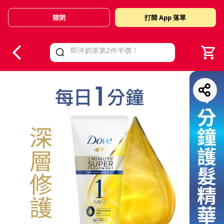
關閉
打開 App 落單
V
alid Until 30 June 2026