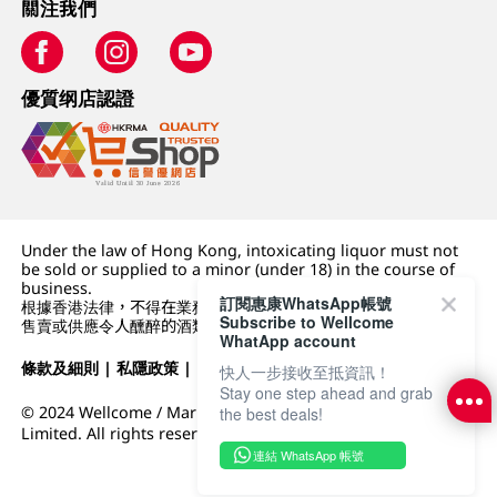
關注我們
優質纲店認證
Under the law of Hong Kong, intoxicating liquor must not
be sold or supplied to a minor (under 18) in the course of
business.
訂閱惠康WhatsApp帳號
根據香港法律，不得在業務過程中，向未成年人 (18 歲以下人士)
Subscribe to Wellcome
售賣或供應令人醺醉的酒類。
WhatApp account
條款及細則
|
私隱政策
|
DFI零售集團
快人一步接收至抵資訊！
Stay one step ahead and grab
© 2024 Wellcome / Market Place. The Dairy Farm Company
the best deals!
Limited. All rights reserved.
連結 WhatsApp 帳號