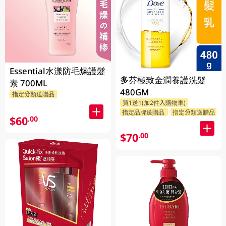
Essential水漾防毛燥護髮
多芬極致金潤養護洗髮
素 700ML
480GM
指定分類送贈品
買1送1(加2件入購物車)
指定品牌送贈品
指定分類送贈品
$60
.00
$70
.00