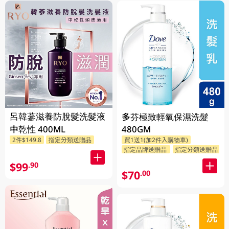
呂韓蔘滋養防脫髮洗髮液
多芬極致輕氧保濕洗髮
中乾性 400ML
480GM
2件$149.8
指定分類送贈品
買1送1(加2件入購物車)
指定品牌送贈品
指定分類送贈品
$99
.90
$70
.00