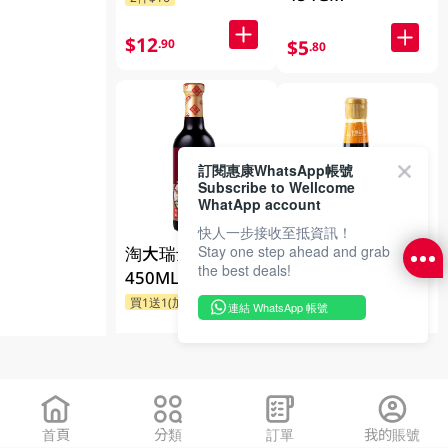
$12
$5
.90
.80
訂閱惠康WhatsApp帳號
Subscribe to Wellcome
WhatApp account
快人一步接收至抵資訊！
Stay one step ahead and grab
淘大瑞士汁
李錦記甜豉油
the best deals!
450ML
207ML
指定品牌送贈品
連結 WhatsApp 帳號
$15.00
$11
.90
$26
.00
首頁
分類
訂單
我的賬號