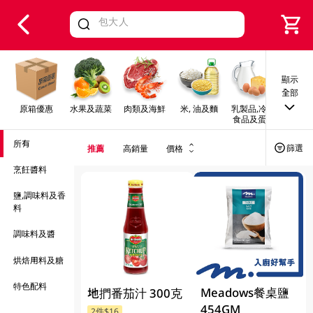
V
alid Until 30 June 2026
顯示
全部
原箱優惠
水果及蔬菜
肉類及海鮮
米, 油及麵
乳製品,冷凍
早餐及
食品及蛋類
所有
篩選
推薦
高銷量
價格
烹飪醬料
鹽,調味料及香
料
調味料及醬
烘焙用料及糖
特色配料
Meadows餐桌鹽
地捫番茄汁 300克
454GM
2件$16