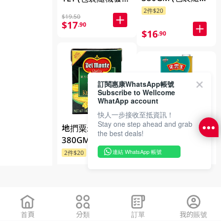
放)
發放)
2件$20
$19.50
$17
.90
$16
.90
訂閱惠康WhatsApp帳號
Subscribe to Wellcome
WhatApp account
快人一步接收至抵資訊！
Stay one step ahead and grab
地捫粟米粒
the best deals!
史雲生清雞湯(澳
380GM (包裝隨機
洲) 1LT (包裝隨機
發放)
連結 WhatsApp 帳號
2件$20
發放)
3件$33.9
$17
.90
$18.00
$15
.00
首頁
分類
訂單
我的賬號