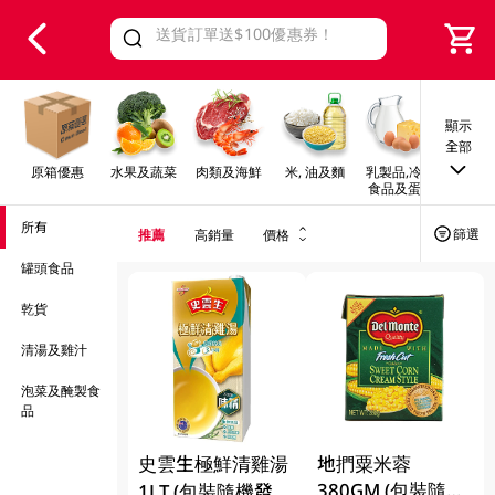
V
alid Until 30 June 2026
顯示
全部
原箱優惠
水果及蔬菜
肉類及海鮮
米, 油及麵
乳製品,冷凍
早餐及
食品及蛋類
所有
篩選
推薦
高銷量
價格
罐頭食品
乾貨
清湯及雞汁
泡菜及醃製食
品
史雲生極鮮清雞湯
地捫粟米蓉
380GM (包裝隨機
1LT (包裝隨機發