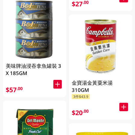
$27
.00
美味牌油浸吞拿魚罐裝 3
X 185GM
金寶湯金黃粟米湯
$57
.00
310GM
3件$43.9
$20
.00