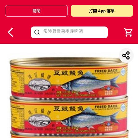
關閉
打開 App 落單
V
alid Until 30 June 2026