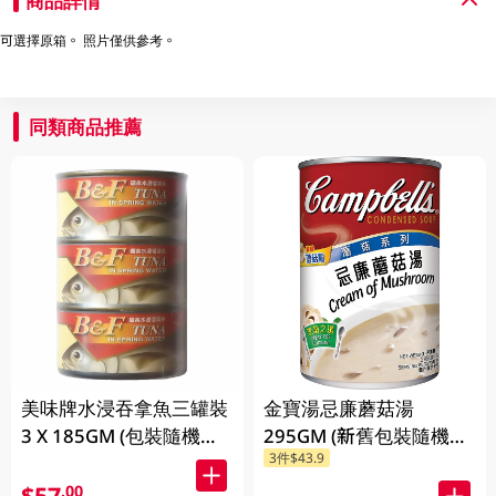
商品詳情
可選擇原箱。 照片僅供參考。
同類商品推薦
美味牌水浸吞拿魚三罐裝
金寶湯忌廉蘑菇湯
3 X 185GM (包裝隨機發
295GM (新舊包裝隨機發
3件$43.9
放)
貨) (包裝隨機發放)
$57
.00