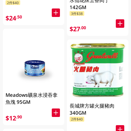
水仙花牌五香肉丁
2件$40
142GM
3件$38
$24
.50
$27
.00
Meadows礦泉水浸吞拿
魚塊 95GM
長城牌方罐火腿豬肉
340GM
$12
.90
2件$40