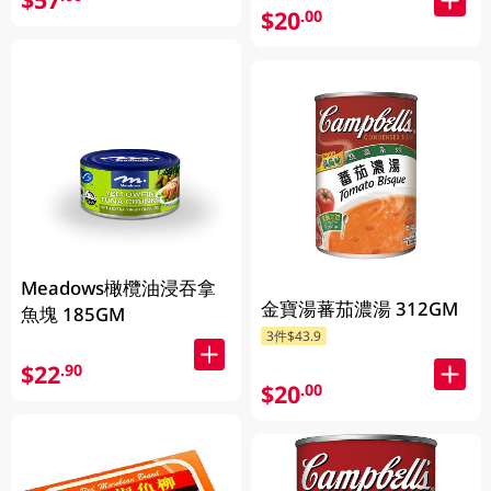
$20
.00
Meadows橄欖油浸吞拿
金寶湯蕃茄濃湯 312GM
魚塊 185GM
3件$43.9
$22
.90
$20
.00