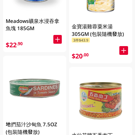
Meadows礦泉水浸吞拿
金寶湯雞蓉粟米湯
魚塊 185GM
305GM (包裝隨機發放)
3件$43.9
$22
.90
$20
.00
地捫茄汁沙甸魚 7.5OZ
(包裝隨機發放)