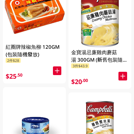
紅圈牌辣椒魚柳 120GM
金寶湯忌廉雞肉蘑菇
(包裝隨機發放)
湯 300GM (新舊包裝隨機
2件$28
3件$43.9
發貨) (包裝隨機發放)
$25
.50
$20
.00