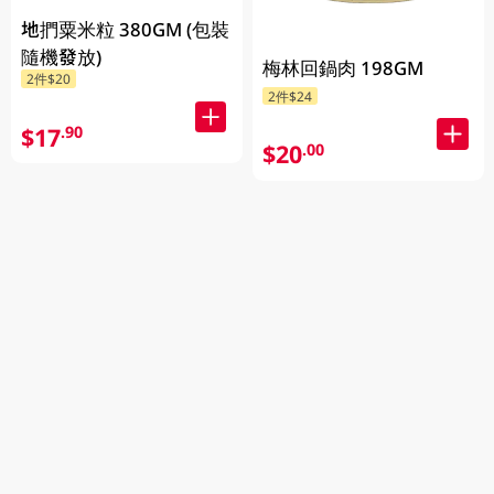
地捫粟米粒 380GM (包裝
隨機發放)
梅林回鍋肉 198GM
2件$20
2件$24
$17
.90
$20
.00