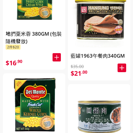
地捫粟米蓉 380GM (包裝
隨機發放)
2件$20
藍罐1963午餐肉340GM
$16
.90
$35.00
$21
.00