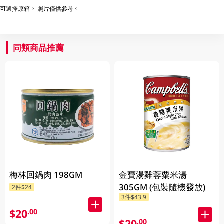
可選擇原箱。 照片僅供參考。
同類商品推薦
梅林回鍋肉 198GM
金寶湯雞蓉粟米湯
305GM (包裝隨機發放)
2件$24
3件$43.9
$20
.00
$20
.00