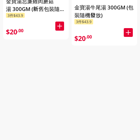
金寶湯忌廉雞肉蘑菇
金寶湯牛尾湯 300GM (包
湯 300GM (新舊包裝隨機
裝隨機發放)
3件$43.9
發貨) (包裝隨機發放)
3件$43.9
$20
.00
$20
.00