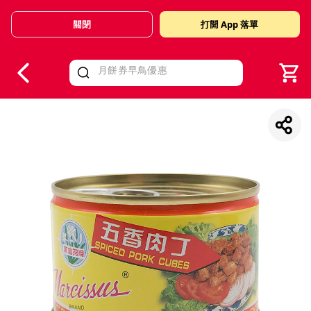
關閉
打開 App 落單
V
alid Until 30 June 2026