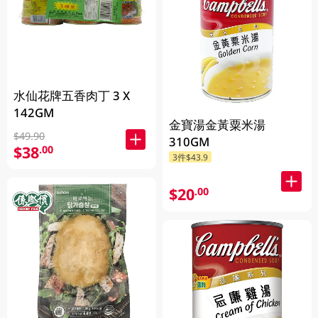
水仙花牌五香肉丁 3 X
142GM
金寶湯金黃粟米湯
$49.90
310GM
$38
.00
3件$43.9
$20
.00