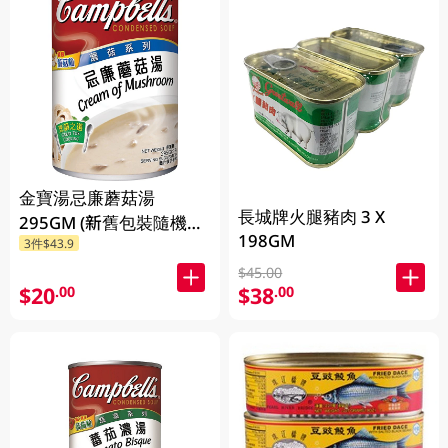
金寶湯忌廉蘑菇湯
長城牌火腿豬肉 3 X
295GM (新舊包裝隨機發
198GM
3件$43.9
貨) (包裝隨機發放)
$45.00
$20
$38
.00
.00