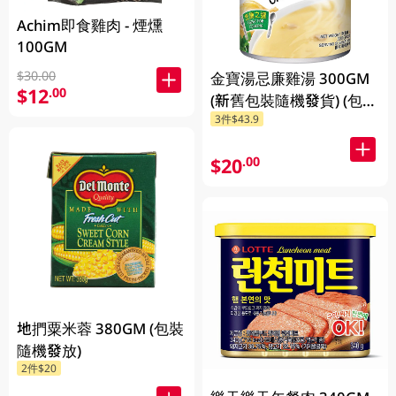
Achim即食雞肉 - 煙燻
100GM
$30.00
金寶湯忌廉雞湯 300GM
$12
.00
(新舊包裝隨機發貨) (包裝
3件$43.9
隨機發放)
$20
.00
地捫粟米蓉 380GM (包裝
隨機發放)
2件$20