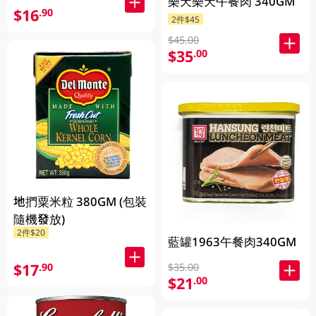
樂天樂天午餐肉 340GM
$16
.90
2件$45
$45.00
$35
.00
地捫粟米粒 380GM (包裝
隨機發放)
2件$20
藍罐1963午餐肉340GM
$17
.90
$35.00
$21
.00