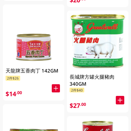
天龍牌五香肉丁 142GM
長城牌方罐火腿豬肉
2件$26
340GM
2件$40
$14
.00
$27
.00