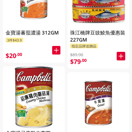
金寶湯蕃茄濃湯 312GM
珠江橋牌豆豉鯪魚優惠裝
227GM
3件$43.9
指定品牌送贈品
$20
.00
$89.90
$79
.00