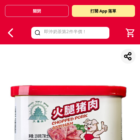
關閉
打開 App 落單
V
alid Until 30 June 2026