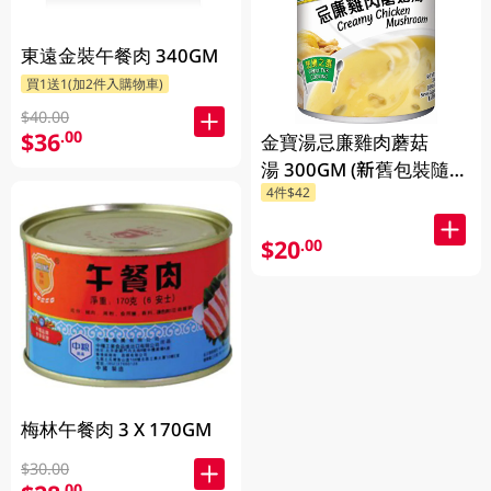
東遠金裝午餐肉 340GM
買1送1(加2件入購物車)
$40.00
$36
.00
金寶湯忌廉雞肉蘑菇
湯 300GM (新舊包裝隨機
4件$42
發貨) (包裝隨機發放)
$20
.00
梅林午餐肉 3 X 170GM
$30.00
.00