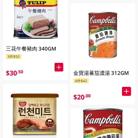
三花午餐豬肉 340GM
3件$50
$30
.50
金寶湯蕃茄濃湯 312GM
4件$42
$20
.00