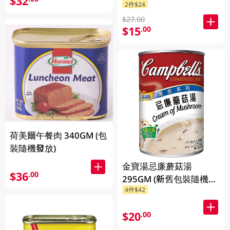
$32
2件$24
$27.00
$15
.00
荷美爾午餐肉 340GM (包
裝隨機發放)
金寶湯忌廉蘑菇湯
$36
.00
295GM (新舊包裝隨機發
4件$42
貨) (包裝隨機發放)
$20
.00