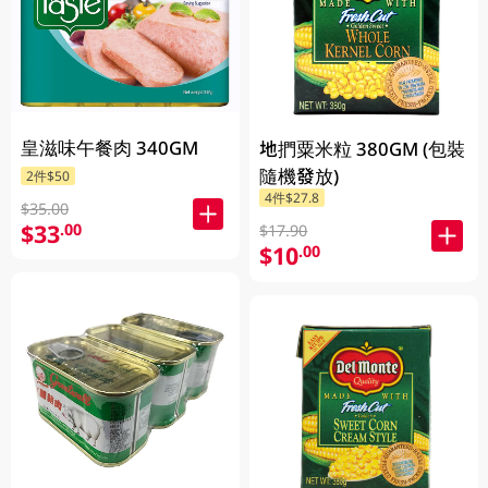
皇滋味午餐肉 340GM
地捫粟米粒 380GM (包裝
隨機發放)
2件$50
4件$27.8
$35.00
$33
.00
$17.90
$10
.00