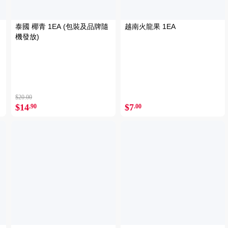
M
泰國 椰青 1EA (包裝及品牌隨
越南火龍果 1EA
機發放)
$20.00
$14
$7
.90
.00