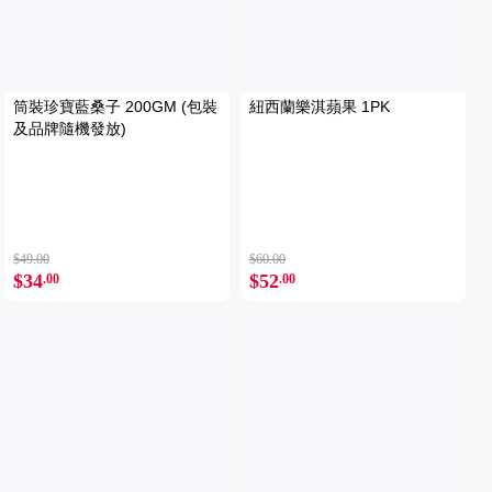
筒裝珍寶藍桑子 200GM (包裝
紐西蘭樂淇蘋果 1PK
及品牌隨機發放)
$49.00
$60.00
$34
$52
.00
.00