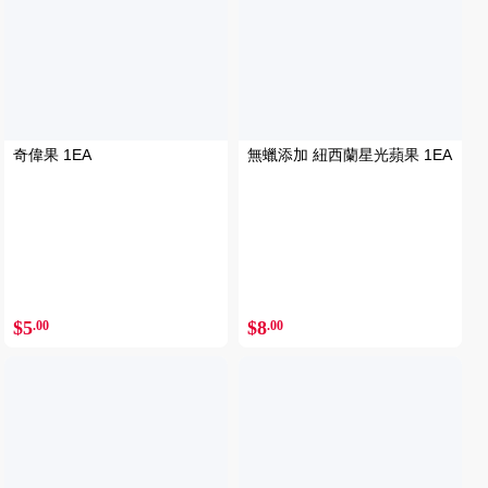
奇偉果 1EA
無蠟添加 紐西蘭星光蘋果 1EA
$5
$8
.00
.00