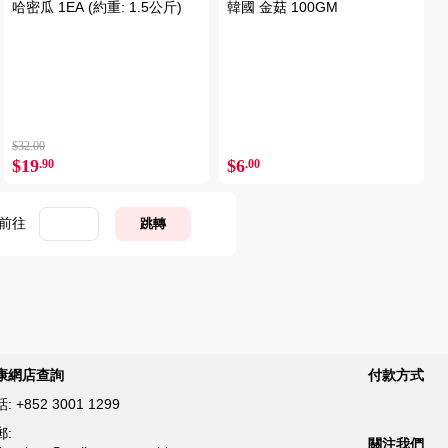
哈密瓜 1EA (約重: 1.5公斤)
韓國 金菇 100GM
$32.00
$19
$6
.90
.00
前往
跳轉
康網店查詢
付款方式
話:
+852 3001 1299
郵:
關注我們