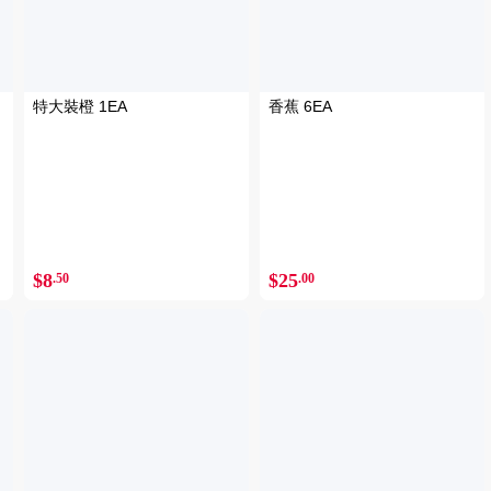
特大裝橙 1EA
香蕉 6EA
$8
$25
.50
.00