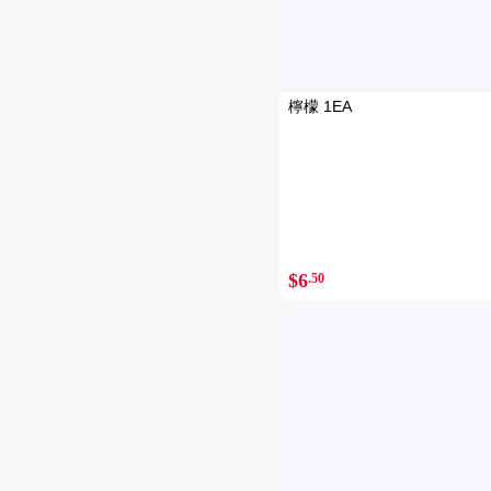
檸檬 1EA
$6
.50