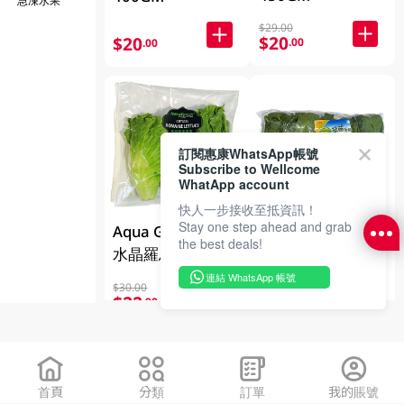
$29.00
$20
$20
.00
.00
訂閱惠康WhatsApp帳號
Subscribe to Wellcome
WhatApp account
快人一步接收至抵資訊！
Stay one step ahead and grab
Aqua Green水耕
東昇農產菜心苗
the best deals!
300GM
水晶羅馬生菜
300GM
連結 WhatsApp 帳號
$20.00
$30.00
$14
$22
.00
.90
首頁
分類
訂單
我的賬號