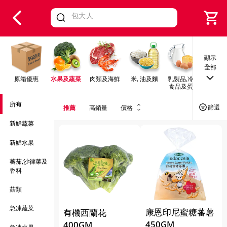
V
alid Until 30 June 2026
顯示
全部
原箱優惠
水果及蔬菜
肉類及海鮮
米, 油及麵
乳製品,冷凍
早餐及
食品及蛋類
所有
篩選
推薦
高銷量
價格
新鮮蔬菜
新鮮水果
蕃茄,沙律菜及
香料
菇類
急凍蔬菜
康恩印尼蜜糖蕃薯
有機西蘭花
450GM
400GM
急凍水果