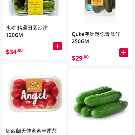
水耕 精選田園沙津
Quke澳洲迷你青瓜仔
120GM
250GM
$34
.00
$29
.00
紐西蘭天使蜜蜜車厘茄