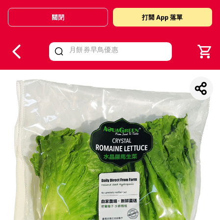
關閉
打開 App 落單
V
alid Until 30 June 2026