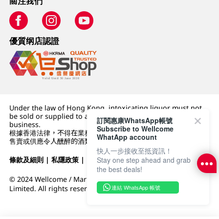
關注我們
優質纲店認證
Under the law of Hong Kong, intoxicating liquor must not
be sold or supplied to a minor (under 18) in the course of
訂閱惠康WhatsApp帳號
business.
Subscribe to Wellcome
根據香港法律，不得在業務過程中，向未成年人 (18 歲以下人士)
WhatApp account
售賣或供應令人醺醉的酒類。
快人一步接收至抵資訊！
條款及細則
|
私隱政策
|
DFI零售集團
Stay one step ahead and grab
the best deals!
© 2024 Wellcome / Market Place. The Dairy Farm Company
連結 WhatsApp 帳號
Limited. All rights reserved.