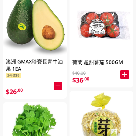
澳洲 GMAX珍寶長青牛油
荷蘭 超甜蕃茄 500GM
果 1EA
$40.00
2件$39
$36
.00
$26
.00