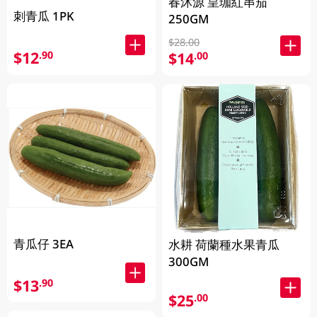
春沐源 皇珈紅串茄
刺青瓜 1PK
250GM
$28.00
$12
.90
$14
.00
青瓜仔 3EA
水耕 荷蘭種水果青瓜
300GM
$13
.90
$25
.00