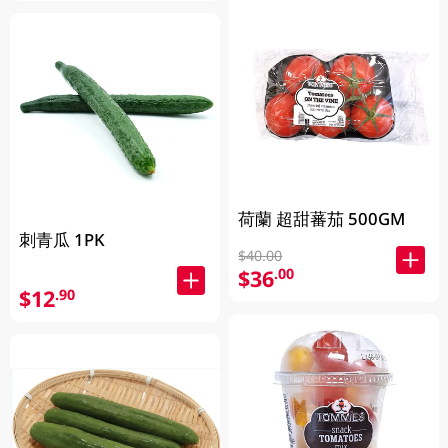
荷蘭 超甜蕃茄 500GM
刺青瓜 1PK
$40.00
$36
.00
$12
.90