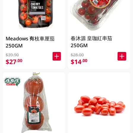
春沐源 皇珈紅串茄
Meadows 有枝車厘茄
250GM
250GM
$39.90
$28.00
$27
$14
.00
.00