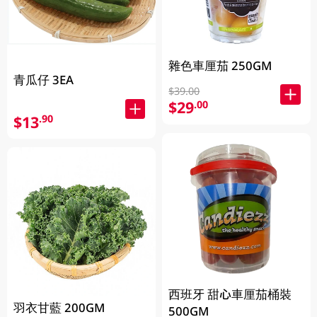
雜色車厘茄 250GM
青瓜仔 3EA
$39.00
$29
.00
$13
.90
西班牙 甜心車厘茄桶裝
羽衣甘藍 200GM
500GM