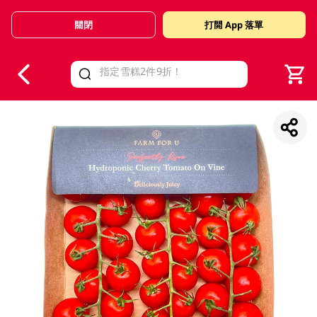
關閉
打開 App 落單
V
alid Until 30 June 2026