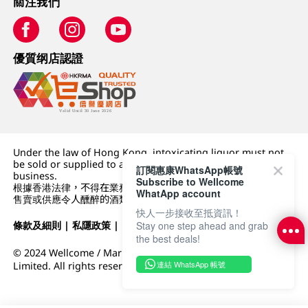
關注我們
優質纲店認證
Under the law of Hong Kong, intoxicating liquor must not
be sold or supplied to a minor (under 18) in the course of
訂閱惠康WhatsApp帳號
business.
Subscribe to Wellcome
根據香港法律，不得在業務過程中，向未成年人 (18 歲以下人士)
WhatApp account
售賣或供應令人醺醉的酒類。
快人一步接收至抵資訊！
Stay one step ahead and grab
條款及細則
|
私隱政策
|
DFI零售集團
the best deals!
© 2024 Wellcome / Market Place. The Dairy Farm Company
連結 WhatsApp 帳號
Limited. All rights reserved.