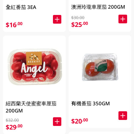
澳洲玲瓏車厘茄 200GM
全紅番茄 3EA
$30.00
$25
.00
$16
.00
紐西蘭天使蜜蜜車厘茄
有機番茄 350GM
200GM
$20
.00
$32.00
$29
.00