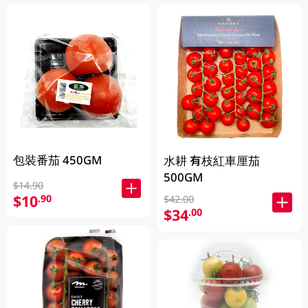
包裝番茄 450GM
水耕 有枝紅車厘茄
500GM
$14.90
$10
.90
$42.00
$34
.00