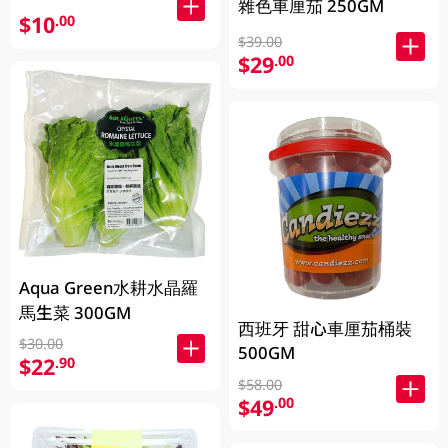
雜色車厘茄 250GM
$10
.00
$39.00
$29
.00
Aqua Green水耕水晶羅
馬生菜 300GM
西班牙 甜心車厘茄桶裝
$30.00
500GM
$22
.90
$58.00
$49
.00