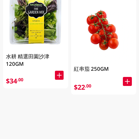
水耕 精選田園沙津
120GM
紅串茄 250GM
$34
.00
$22
.00