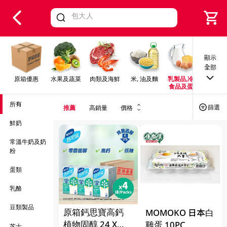
V
alid Until 30 June 2026
顯示
全部
原箱優惠
水果及蔬菜
肉類及海鮮
米, 油及麵
乳製品,冷凍
早餐及
食品及蛋類
所有
篩選
推薦
高銷量
價格
鮮奶
常溫牛奶及奶
粉
蛋類
乳酪
豆類製品
原箱鈣思寶高鈣
MOMOKO 日本白
植物固醇 24 X
雞蛋 10PC
芝士