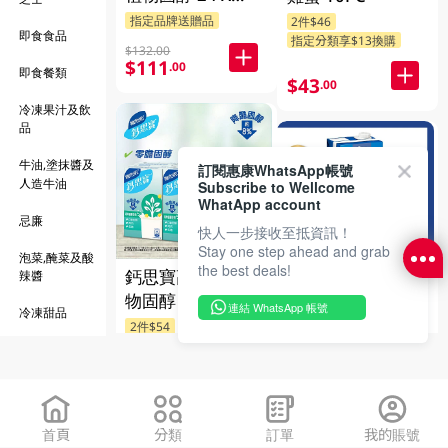
250ML
指定品牌送贈品
2件$46
即食食品
指定分類享$13換購
$132.00
$111
.00
即食餐類
$43
.00
冷凍果汁及飲
品
牛油,塗抹醬及
訂閱惠康WhatsApp帳號
人造牛油
Subscribe to Wellcome
WhatApp account
忌廉
快人一步接收至抵資訊！
Stay one step ahead and grab
泡菜,醃菜及酸
the best deals!
鈣思寶高鈣大豆植
辣醬
Meadows 常溫全
物固醇 6 X 250ML
連結 WhatsApp 帳號
冷凍甜品
脂奶 1LT
2件$54
3件$45
指定品牌送贈品
火鍋配料
$33
橄欖, 冷凍沾醬
$25
.00
.50
及醬料
首頁
分類
訂單
我的賬號