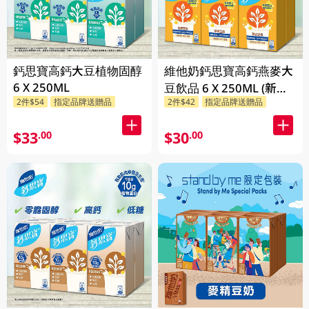
鈣思寶高鈣大豆植物固醇
維他奶鈣思寶高鈣燕麥大
6 X 250ML
豆飲品 6 X 250ML (新舊
2件$54
指定品牌送贈品
2件$42
指定品牌送贈品
包裝隨機發貨)
$33
$30
.00
.00