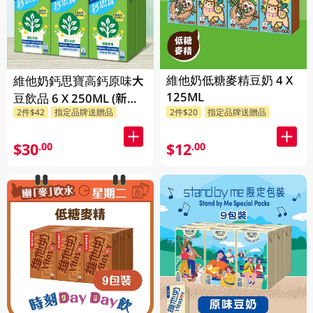
維他奶低糖麥精豆奶 4 X
維他奶鈣思寶高鈣原味大
125ML
豆飲品 6 X 250ML (新舊
2件$42
指定品牌送贈品
2件$20
指定品牌送贈品
包裝隨機發貨) 6 X
250ML
$30
$12
.00
.00