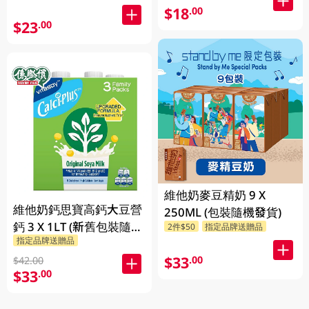
$18
.00
$23
.00
維他奶麥豆精奶 9 X
維他奶鈣思寶高鈣大豆營
250ML (包裝隨機發貨)
鈣 3 X 1LT (新舊包裝隨機
2件$50
指定品牌送贈品
指定品牌送贈品
發貨)
$33
.00
$42.00
$33
.00