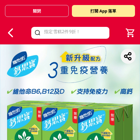
關閉
打開 App 落單
V
alid Until 30 June 2026