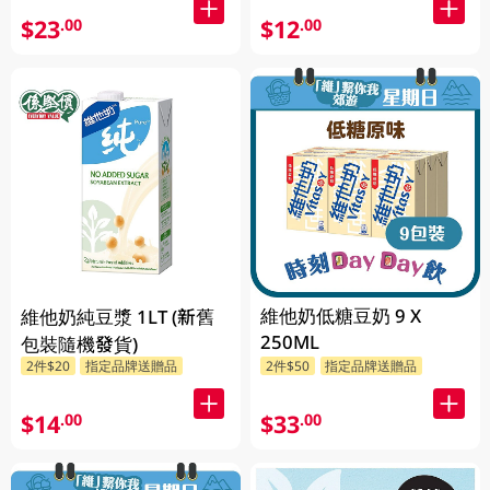
$23
$12
.00
.00
維他奶低糖豆奶 9 X
維他奶純豆漿 1LT (新舊
250ML
包裝隨機發貨)
2件$20
指定品牌送贈品
2件$50
指定品牌送贈品
$14
$33
.00
.00