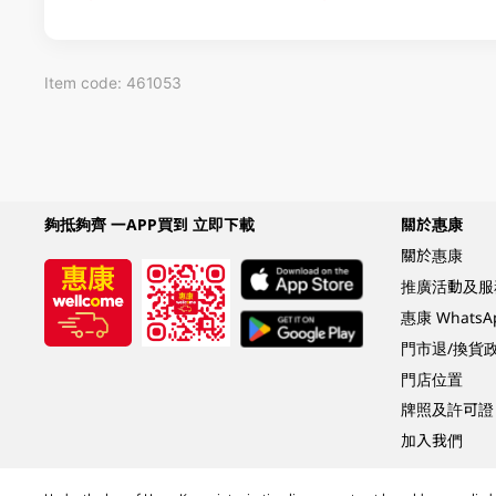
Item code: 461053
夠抵夠齊 一APP買到 立即下載
關於惠康
關於惠康
推廣活動及服
惠康 Whats
門市退/換貨
門店位置
牌照及許可證
加入我們