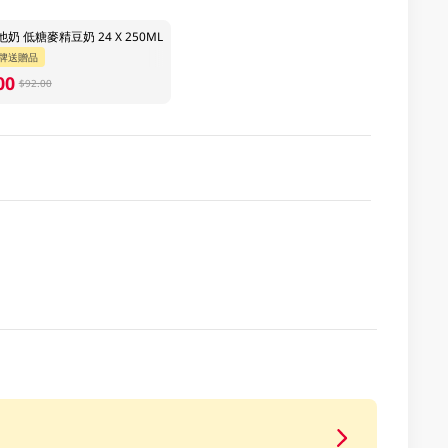
奶 低糖麥精豆奶 24 X 250ML
牌送贈品
00
$92.00