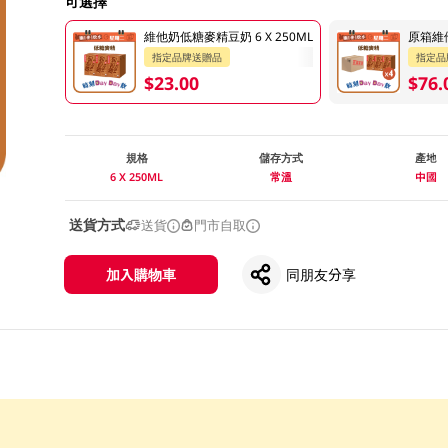
可選擇
維他奶低糖麥精豆奶 6 X 250ML
原箱維他
指定品牌送贈品
指定品
$23.00
$76.
規格
儲存方式
產地
6 X 250ML
常溫
中國
送貨方式
送貨
門市自取
加入購物車
同朋友分享