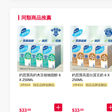
同類商品推薦
鈣思寶高鈣大豆植物固醇 6
鈣思寶高蛋白質豆奶 6 X
X 250ML
250ML
2件$54
指定品牌送贈品
2件$54
指定品牌送贈品
$33
$33
.00
.00