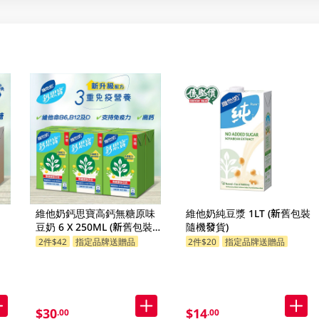
維他奶鈣思寶高鈣無糖原味
維他奶純豆漿 1LT (新舊包裝
豆奶 6 X 250ML (新舊包裝
隨機發貨)
隨機發貨)
2件$42
指定品牌送贈品
2件$20
指定品牌送贈品
$30
$14
.00
.00