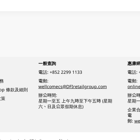
一般查詢
惠康
電話:
+852 2299 1133
電話:
務
電郵:
電郵:
wellcomecs@DFIretailgroup.com
onlin
App 條款及細則
辦公時間:
辦公時
政策
星期一至五 上午九時至下午五時 (星期
星期一
六、日及公眾假期休息)
企業
電
郵:
we