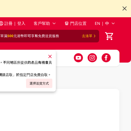
註冊 | 登入
客戶幫助
門店位置
EN | 中
訂單滿
500
元港幣即可享有免費送貨服務
去湊單
，不同地區所提供的產品有機會具
「網購店取」於指定門店免費自取。
選擇送貨方式