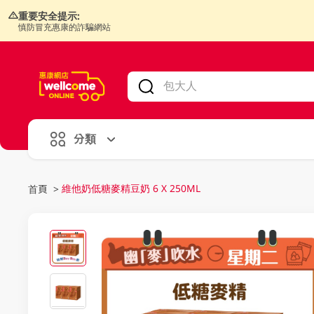
重要安全提示:
慎防冒充惠康的詐騙網站
V
alid Until 30 June 2026
分類
維他奶低糖麥精豆奶 6 X 250ML
首頁
>