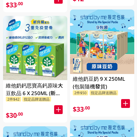
$33
.00
維他奶豆奶 9 X 250ML
維他奶鈣思寶高鈣原味大
(包裝隨機發貨)
豆飲品 6 X 250ML (新舊
2件$50
指定品牌送贈品
2件$42
指定品牌送贈品
包裝隨機發貨) 6 X
250ML
$33
.00
$30
.00