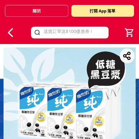
關閉
打開 App 落單
V
alid Until 30 June 2026