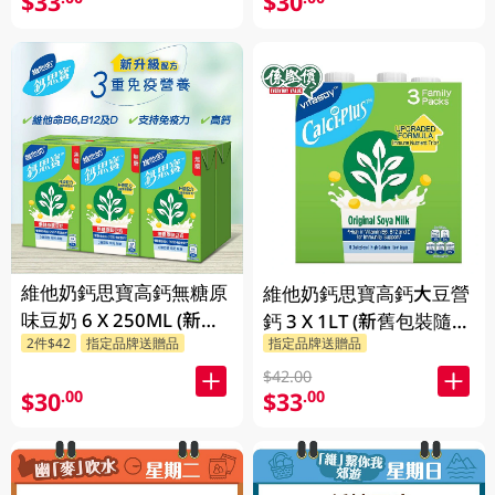
$33
$30
維他奶鈣思寶高鈣無糖原
維他奶鈣思寶高鈣大豆營
味豆奶 6 X 250ML (新舊
鈣 3 X 1LT (新舊包裝隨機
2件$42
指定品牌送贈品
指定品牌送贈品
包裝隨機發貨)
發貨)
$42.00
$30
$33
.00
.00