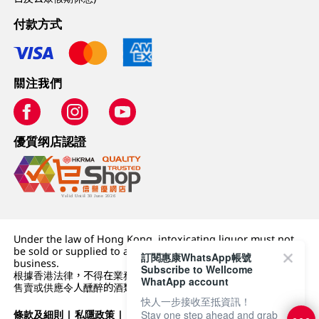
付款方式
關注我們
優質纲店認證
Under the law of Hong Kong, intoxicating liquor must not
be sold or supplied to a minor (under 18) in the course of
訂閱惠康WhatsApp帳號
business.
Subscribe to Wellcome
根據香港法律，不得在業務過程中，向未成年人 (18 歲以下人士)
WhatApp account
售賣或供應令人醺醉的酒類。
快人一步接收至抵資訊！
條款及細則
|
私隱政策
|
DFI零售集團
Stay one step ahead and grab