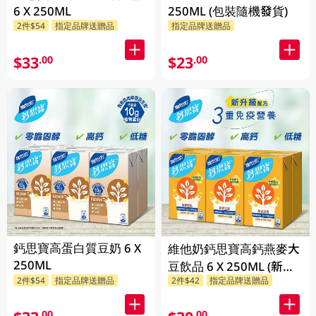
6 X 250ML
250ML (包裝隨機發貨)
2件$54
指定品牌送贈品
指定品牌送贈品
$33
$23
.00
.00
鈣思寶高蛋白質豆奶 6 X
維他奶鈣思寶高鈣燕麥大
250ML
豆飲品 6 X 250ML (新舊
2件$54
指定品牌送贈品
2件$42
指定品牌送贈品
包裝隨機發貨)
.00
.00