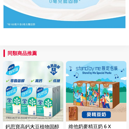
同類商品推薦
維他奶麥精豆奶 6 X
鈣思寶高鈣大豆植物固醇