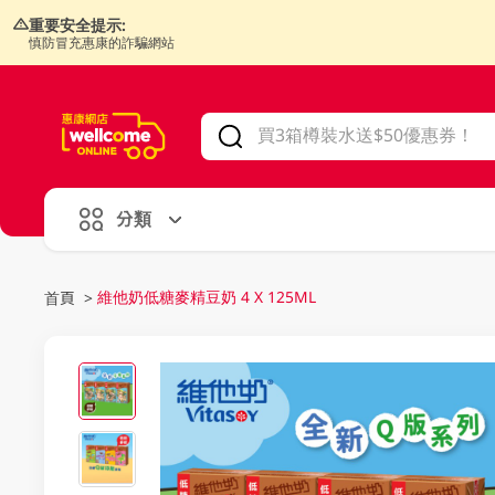
重要安全提示:
慎防冒充惠康的詐騙網站
V
alid Until 30 June 2026
分類
維他奶低糖麥精豆奶 4 X 125ML
首頁
>