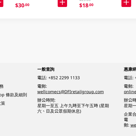
$30
$18
.00
.00
一般查詢
惠康
電話:
+852 2299 1133
電話:
務
電郵:
電郵:
wellcomecs@DFIretailgroup.com
onlin
App 條款及細則
辦公時間:
辦公時
政策
星期一至五 上午九時至下午五時 (星期
星期一
六、日及公眾假期休息)
企業
電
郵:
we