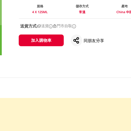
規格
儲存方式
產地
4 X 125ML
常溫
China 中
送貨方式
送貨
門市自取
加入購物車
同朋友分享