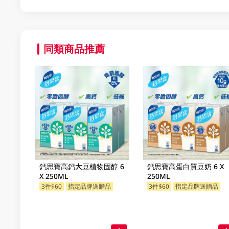
同類商品推薦
鈣思寶高鈣大豆植物固醇 6
鈣思寶高蛋白質豆奶 6 X
X 250ML
250ML
3件$60
指定品牌送贈品
3件$60
指定品牌送贈品