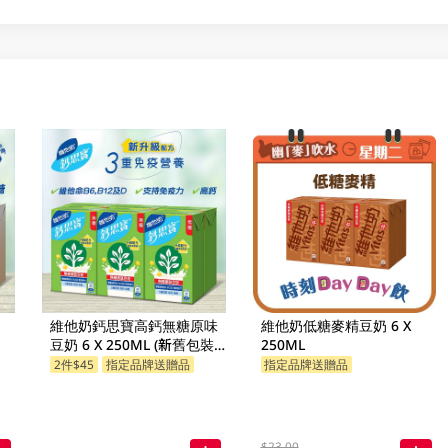
維他奶鈣思寶高鈣無糖原味
維他奶低糖麥精豆奶 6 X
豆奶 6 X 250ML (新舊包裝
250ML
隨機發貨)
2件$45
指定品牌送贈品
指定品牌送贈品
$23.00