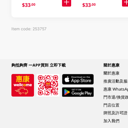
$33
$33
.00
.00
Item code: 253757
夠抵夠齊 一APP買到 立即下載
關於惠康
關於惠康
推廣活動及服
惠康 Whats
門市退/換貨
門店位置
牌照及許可證
加入我們