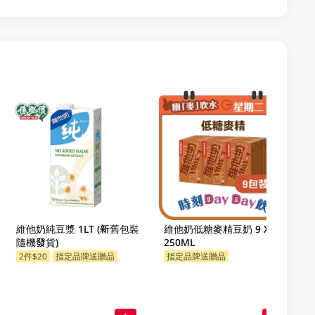
維他奶純豆漿 1LT (新舊包裝
維他奶低糖麥精豆奶 9 X
隨機發貨)
250ML
2件$20
指定品牌送贈品
指定品牌送贈品