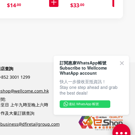
$14
$33
.00
.00
訂閱惠康WhatsApp帳號
Subscribe to Wellcome
網店查詢
付款方式
WhatApp account
+852 3001 1299
快人一步接收至抵資訊！
Stay one step ahead and grab
關注我們
eshop@wellcome.com.hk
the best deals!
間:
至日 上午九時至晚上六時
連結 WhatsApp 帳號
優質纲店認證
合作及大量訂購查詢
business@dfiretailgroup.com