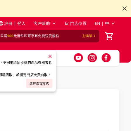
註冊 | 登入
客戶幫助
門店位置
EN | 中
訂單滿
500
元港幣即可享有免費送貨服務
去湊單
，不同地區所提供的產品有機會具
「網購店取」於指定門店免費自取。
選擇送貨方式