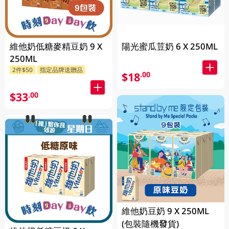
維他奶低糖麥精豆奶 9 X
陽光蜜瓜荳奶 6 X 250ML
250ML
2件$50
指定品牌送贈品
$18
.00
$33
.00
維他奶豆奶 9 X 250ML
(包裝隨機發貨)