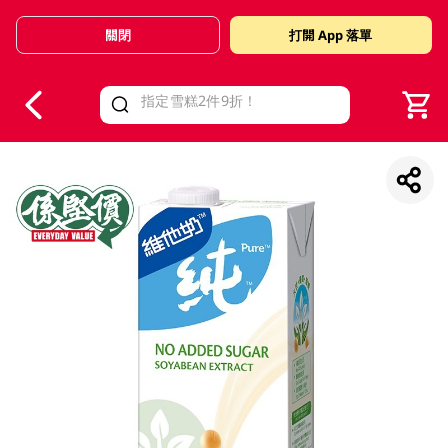
關閉
打開 App 落單
V
alid Until 30 June 2026