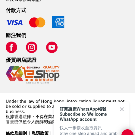
付款方式
關注我們
優質纲店認證
Under the law of Hong Kong, intoxicating liquor must not
be sold or supplied to a minor (under 18) in the course of
訂閱惠康WhatsApp帳號
business.
Subscribe to Wellcome
根據香港法律，不得在業務過程中，向未成年人 (18 歲以下人士)
WhatApp account
售賣或供應令人醺醉的酒類。
快人一步接收至抵資訊！
條款及細則
|
私隱政策
|
DFI零售集團
Stay one step ahead and grab