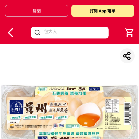
關閉
打開 App 落單
V
alid Until 30 June 2026