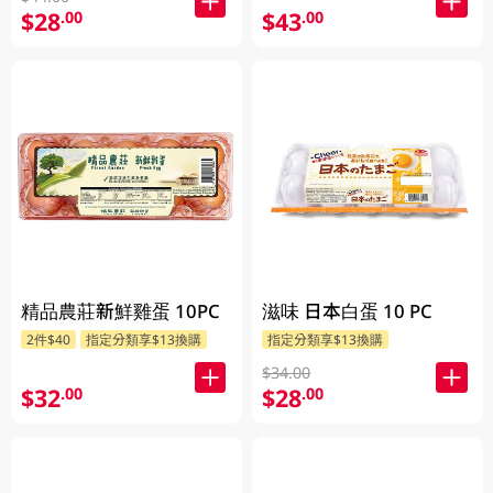
$28
$43
.00
.00
精品農莊新鮮雞蛋 10PC
滋味 日本白蛋 10 PC
2件$40
指定分類享$13換購
指定分類享$13換購
$34.00
$32
$28
.00
.00