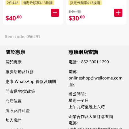
2件$48
指定分類享$13換購
指定分類享$13換購
$46.00
$40
$30
.00
.00
Item code: 056291
關於惠康
惠康網店查詢
關於惠康
電話:
+852 3001 1299
推廣活動及服務
電郵:
onlineshop@wellcome.com
惠康 WhatsApp 條款及細則
.hk
門市退/換貨政策
辦公時間:
星期一至日
門店位置
上午九時至晚上六時
牌照及許可證
企業合作及大量訂購查詢
加入我們
電郵: