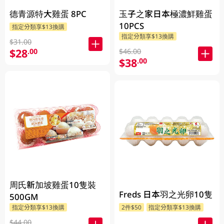
德青源特大雞蛋 8PC
玉子之家日本極濃鮮雞蛋
10PCS
指定分類享$13換購
指定分類享$13換購
$31.00
$28
.00
$46.00
$38
.00
周氏新加坡雞蛋10隻裝
Freds 日本羽之光卵10隻
500GM
指定分類享$13換購
2件$50
指定分類享$13換購
$44.00