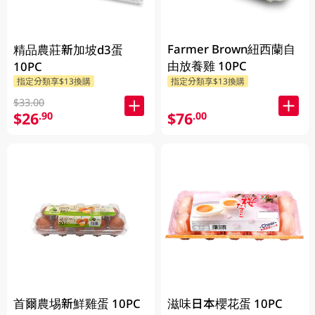
Farmer Brown紐西蘭自
精品農莊新加坡d3蛋
由放養雞 10PC
10PC
指定分類享$13換購
指定分類享$13換購
$33.00
$26
$76
.90
.00
首爾農埸新鮮雞蛋 10PC
滋味日本櫻花蛋 10PC