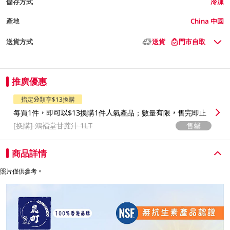
儲存方式
冷凍
產地
China 中國
送貨方式
送貨
門市自取
推廣優惠
指定分類享$13換購
每買1件，即可以$13換購1件人氣產品；數量有限，售完即止
[换購]
鴻褔堂甘蔗汁 1LT
售罄
商品詳情
照片僅供參考。