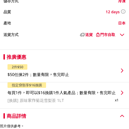
儲存方式
冷凍
12 days
品質
產地
日本
送貨方式
送貨
門市自取
推廣優惠
2件$50
$50任揀2件；數量有限，售完即止
指定分類享$16換購
每買1件，即可以$16換購1件人氣產品；數量有限，售完即止
[换購]
原味家作菊花雪梨茶 1LT
x1
商品詳情
照片僅供參考。