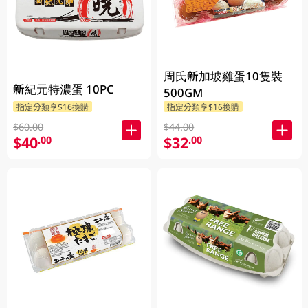
周氏新加坡雞蛋10隻裝
新紀元特濃蛋 10PC
500GM
指定分類享$16換購
指定分類享$16換購
$60.00
$44.00
$40
$32
.00
.00