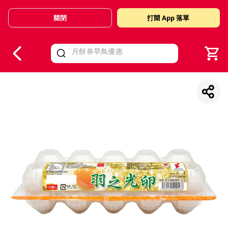
關閉
打開 App 落單
V
alid Until 30 June 2026