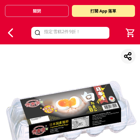
關閉
打開 App 落單
V
alid Until 30 June 2026