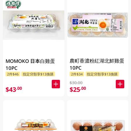
農町香濃粉紅湖北鮮雞蛋
MOMOKO 日本白雞蛋
10PC
10PC
2件$46
指定分類享$13換購
2件$34
指定分類享$13換購
$30.00
$43
$25
.00
.00