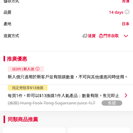
儲存方式
冷凍
14 days
品質
產地
日本
送貨方式
送貨
門市自取
推廣優惠
頭3件|新人價
新人價只適用於新客戶並有限購數量，不可與其他優惠同時使用。​
指定分類享$13換購
每買1件，即可以$13換購1件人氣產品；數量有限，售完即止
[换購]
Hung Fook Tong Sugarcane Juice 1LT
售罄
同類商品推薦