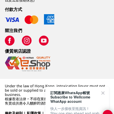
日及公眾假期休息)
付款方式
關注我們
優質纲店認證
Under the law of Hong Kong, intoxicating liquor must not
be sold or supplied to a minor (under 18) in the course of
訂閱惠康WhatsApp帳號
business.
Subscribe to Wellcome
根據香港法律，不得在業務過程中，向未成年人 (18 歲以下人士)
WhatApp account
售賣或供應令人醺醉的酒類。
快人一步接收至抵資訊！
條款及細則
|
私隱政策
|
DFI零售集團
Stay one step ahead and grab