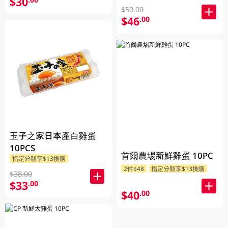
$30
$50.00
$46
.00
玉子之家日本產白雞蛋
10PCS
首爾農埸新鮮雞蛋 10PC
指定分類享$13換購
2件$48
指定分類享$13換購
$38.00
$33
.00
$40
.00