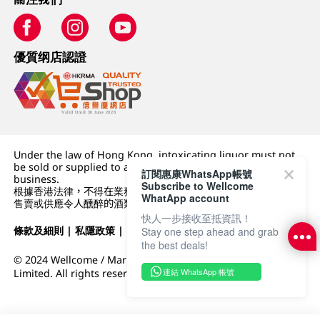
優質纲店認證
Under the law of Hong Kong, intoxicating liquor must not
be sold or supplied to a minor (under 18) in the course of
訂閱惠康WhatsApp帳號
business.
Subscribe to Wellcome
根據香港法律，不得在業務過程中，向未成年人 (18 歲以下人士)
WhatApp account
售賣或供應令人醺醉的酒類。
快人一步接收至抵資訊！
條款及細則
|
私隱政策
|
DFI零售集團
Stay one step ahead and grab
the best deals!
© 2024 Wellcome / Market Place. The Dairy Farm Company
連結 WhatsApp 帳號
Limited. All rights reserved.