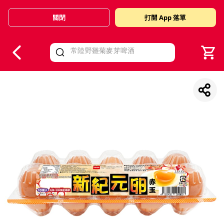
關閉
打開 App 落單
V
alid Until 30 June 2026