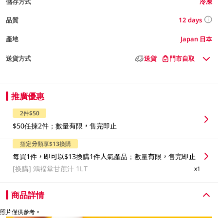
儲存方式
冷凍
12 days
品質
產地
Japan 日本
送貨方式
送貨
門市自取
推廣優惠
2件$50
$50任揀2件；數量有限，售完即止
指定分類享$13換購
每買1件，即可以$13換購1件人氣產品；數量有限，售完即止
[换購]
鴻褔堂甘蔗汁 1LT
x1
商品詳情
照片僅供參考。