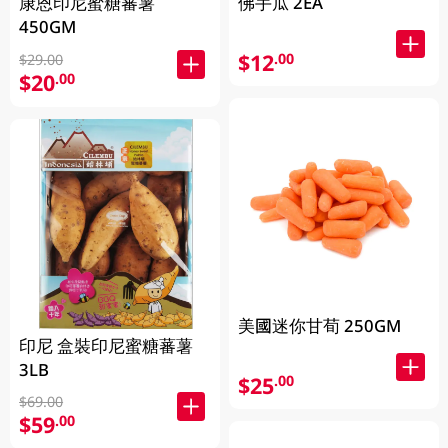
康恩印尼蜜糖蕃薯
佛手瓜 2EA
450GM
$12
.00
$29.00
$20
.00
美國迷你甘荀 250GM
印尼 盒裝印尼蜜糖蕃薯
3LB
$25
.00
$69.00
$59
.00