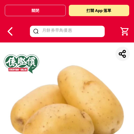
關閉
打開 App 落單
V
alid Until 30 June 2026