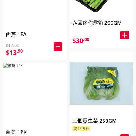
泰國迷你露筍 200GM
西芹 1EA
$30
.00
$17.00
$13
.90
三個零生菜 250GM
滿2件9折
蘆筍 1PK