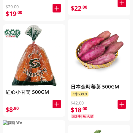
$22
$29.00
.00
$19
.00
日本金時蕃薯 500GM
紅心小甘筍 500GM
2件$39.9
$42.00
$8
$18
.90
.00
頭3件|新人價