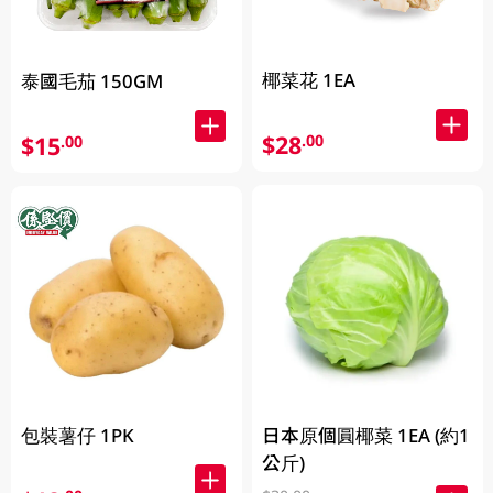
椰菜花 1EA
泰國毛茄 150GM
$28
.00
$15
.00
包裝薯仔 1PK
日本原個圓椰菜 1EA (約1
公斤)