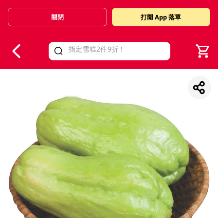
關閉
打開 App 落單
V
alid Until 30 June 2026