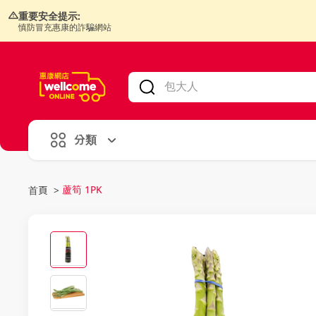
重要安全提示:
慎防冒充惠康的詐騙網站
V
alid Until 30 June 2026
分類
蘆筍 1PK
首頁
>