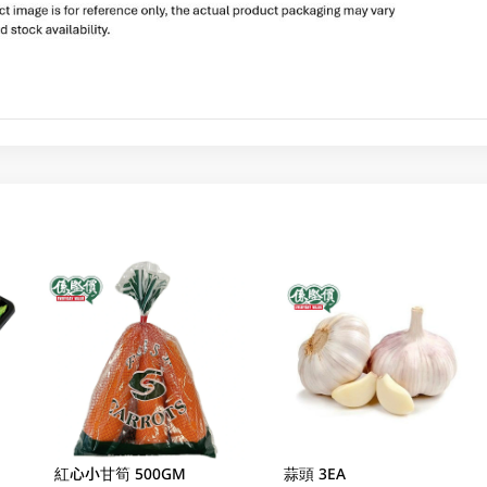
紅心小甘筍 500GM
蒜頭 3EA