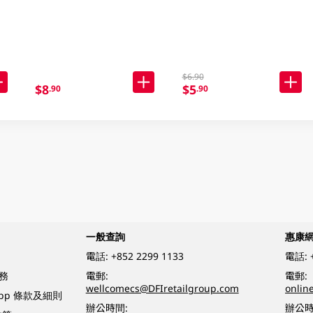
$6.90
$8
$5
.90
.90
一般查詢
惠康
電話:
+852 2299 1133
電話:
務
電郵:
電郵:
wellcomecs@DFIretailgroup.com
onlin
App 條款及細則
辦公時間:
辦公時