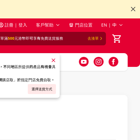
註冊 | 登入
客戶幫助
門店位置
EN | 中
訂單滿
500
元港幣即可享有免費送貨服務
去湊單
，不同地區所提供的產品有機會具
「網購店取」於指定門店免費自取。
選擇送貨方式