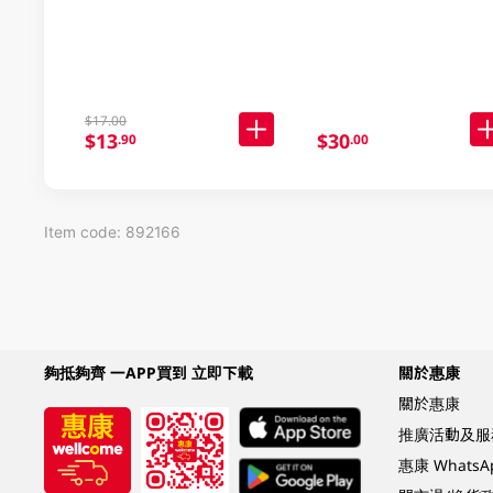
$17.00
$13
$30
.90
.00
Item code: 892166
夠抵夠齊 一APP買到 立即下載
關於惠康
關於惠康
推廣活動及服
惠康 Whats