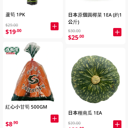
蘆筍 1PK
日本原個圓椰菜 1EA (約1
公斤)
$29.00
$19
.00
$30.00
$25
.00
紅心小甘筍 500GM
日本種南瓜 1EA
$8
.90
$39.00