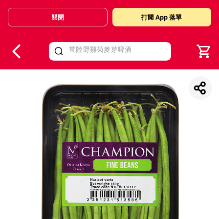
關閉
打開 App 落單
V
alid Until 30 June 2026