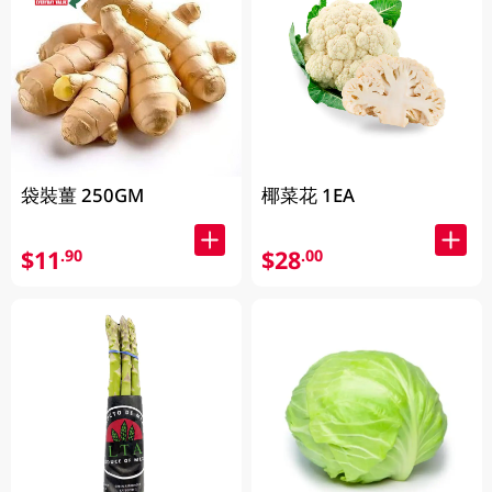
袋裝薑 250GM
椰菜花 1EA
$11
$28
.90
.00