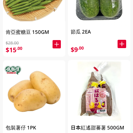
節瓜 2EA
肯亞蜜糖豆 150GM
$28.00
$9
.00
$15
.00
包裝薯仔 1PK
日本紅遙甜蕃薯 500GM