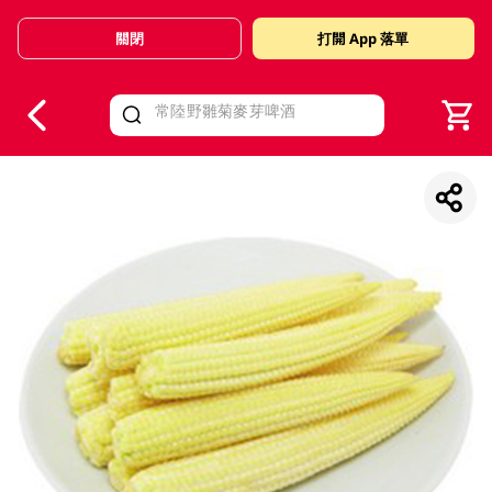
關閉
打開 App 落單
V
alid Until 30 June 2026