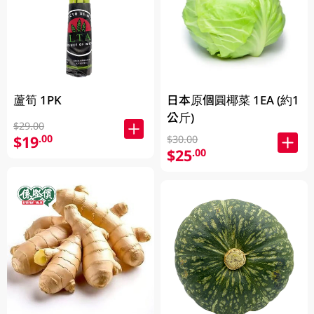
蘆筍 1PK
日本原個圓椰菜 1EA (約1
公斤)
$29.00
$19
.00
$30.00
$25
.00