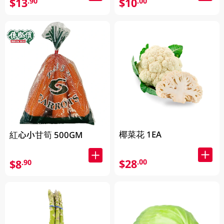
$13
$10
.90
.00
椰菜花 1EA
紅心小甘筍 500GM
$28
.00
$8
.90