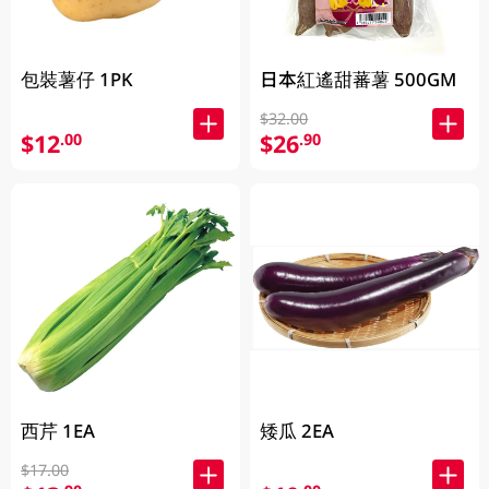
包裝薯仔 1PK
日本紅遙甜蕃薯 500GM
$32.00
$12
$26
.00
.90
西芹 1EA
矮瓜 2EA
$17.00