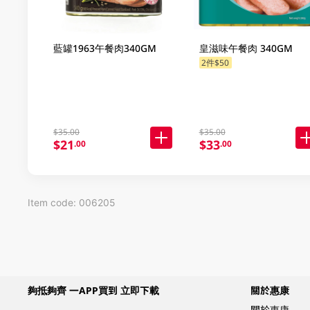
藍罐1963午餐肉340GM
皇滋味午餐肉 340GM
2件$50
$35.00
$35.00
$21
$33
.00
.00
Item code: 006205
夠抵夠齊 一APP買到 立即下載
關於惠康
關於惠康