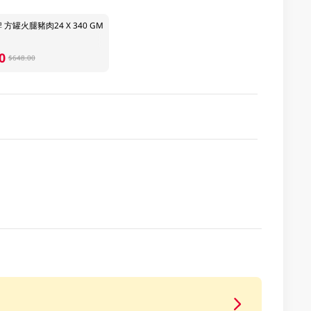
方罐火腿豬肉24 X 340 GM
0
$648.00