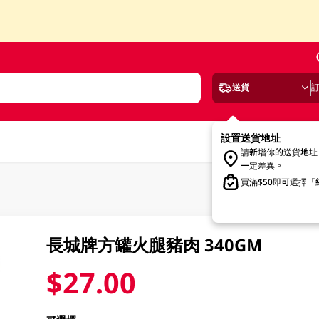
送貨
設置送貨地址
請新增你的送貨地址
一定差異。
買滿$50即可選擇
長城牌方罐火腿豬肉 340GM
$27.00