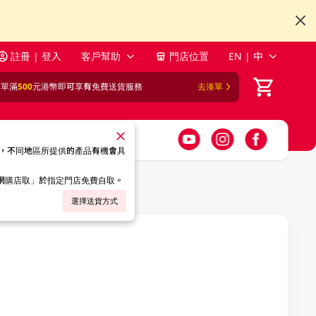
註冊 | 登入
客戶幫助
門店位置
EN | 中
訂單滿
500
元港幣即可享有免費送貨服務
去湊單
，不同地區所提供的產品有機會具
「網購店取」於指定門店免費自取。
選擇送貨方式