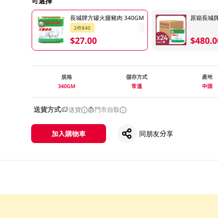
可選擇
長城牌方罐火腿豬肉 340GM
原箱長城牌 
2件$40
$27.00
$480.0
規格
儲存方式
產地
340GM
常溫
中國
送貨方式
送貨
門市自取
加入購物車
同朋友分享