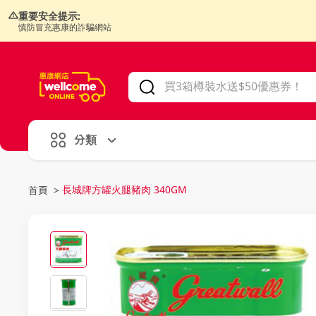
重要安全提示:
慎防冒充惠康的詐騙網站
V
alid Until 30 June 2026
分類
長城牌方罐火腿豬肉 340GM
首頁
>