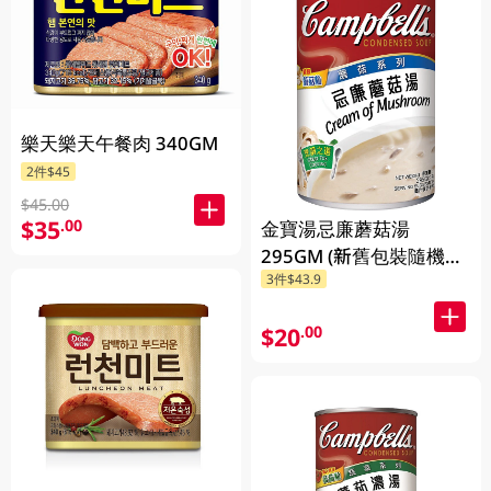
樂天樂天午餐肉 340GM
2件$45
$45.00
$35
.00
金寶湯忌廉蘑菇湯
295GM (新舊包裝隨機發
3件$43.9
貨) (包裝隨機發放)
$20
.00