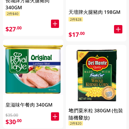
長城牌方罐火腿豬肉
340GM
天壇牌火腿豬肉 198GM
2件$40
2件$28
$27
.00
$17
.00
皇滋味午餐肉 340GM
地捫粟米粒 380GM (包裝
$35.00
隨機發放)
$30
.00
2件$20