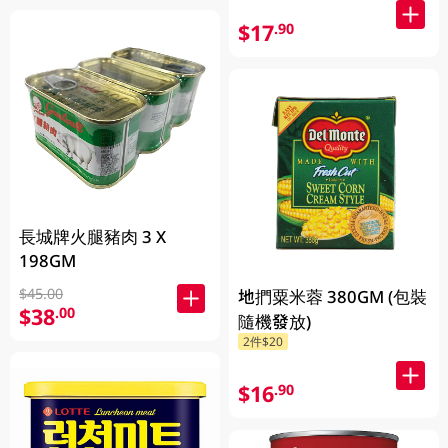
$17
.90
長城牌火腿豬肉 3 X
198GM
$45.00
地捫粟米蓉 380GM (包裝
$38
.00
隨機發放)
2件$20
$16
.90