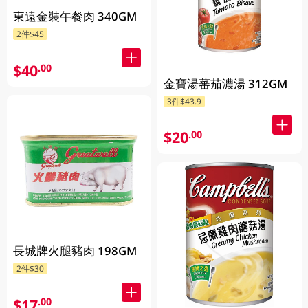
東遠金裝午餐肉 340GM
2件$45
$40
.00
金寶湯蕃茄濃湯 312GM
3件$43.9
$20
.00
長城牌火腿豬肉 198GM
2件$30
$17
.00