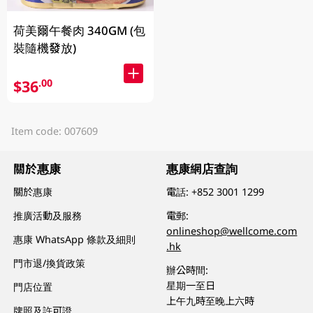
荷美爾午餐肉 340GM (包
裝隨機發放)
$36
.00
Item code: 007609
關於惠康
惠康網店查詢
關於惠康
電話:
+852 3001 1299
推廣活動及服務
電郵:
onlineshop@wellcome.com
惠康 WhatsApp 條款及細則
.hk
門市退/換貨政策
辦公時間:
星期一至日
門店位置
上午九時至晚上六時
牌照及許可證