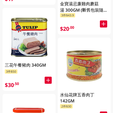
金寶湯忌廉雞肉蘑菇
湯 300GM (新舊包裝隨機
3件$43.9
發貨) (包裝隨機發放)
$20
.00
三花午餐豬肉 340GM
3件$50
$30
.50
水仙花牌五香肉丁
142GM
2件$30