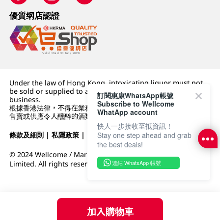
優質纲店認證
Under the law of Hong Kong, intoxicating liquor must not
be sold or supplied to a minor (under 18) in the course of
訂閱惠康WhatsApp帳號
business.
Subscribe to Wellcome
根據香港法律，不得在業務過程中，向未成年人 (18 歲以下人士)
WhatApp account
售賣或供應令人醺醉的酒類。
快人一步接收至抵資訊！
條款及細則
|
私隱政策
|
DFI零售集團
Stay one step ahead and grab
the best deals!
© 2024 Wellcome / Market Place. The Dairy Farm Company
連結 WhatsApp 帳號
Limited. All rights reserved.
加入購物車