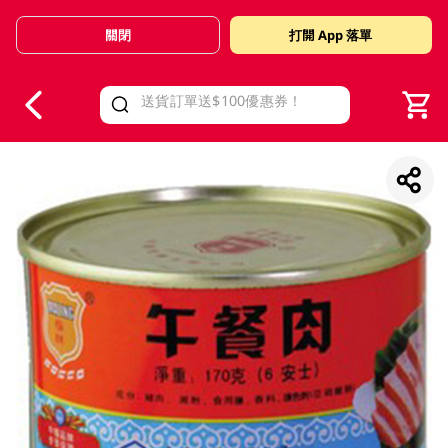
關閉
打開 App 落單
V
alid Until 30 June 2026