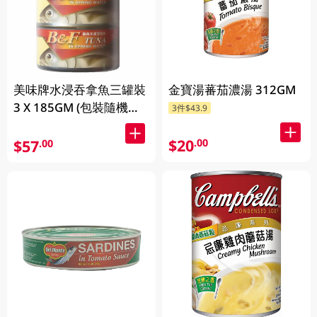
美味牌水浸吞拿魚三罐裝
金寶湯蕃茄濃湯 312GM
3 X 185GM (包裝隨機發
3件$43.9
放)
$20
.00
$57
.00