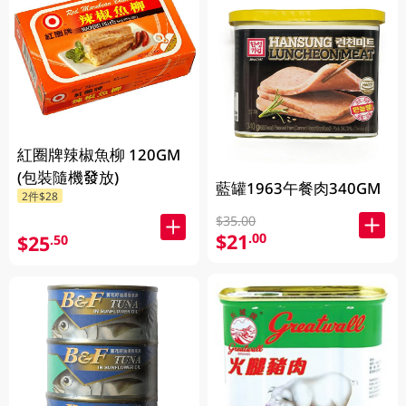
紅圈牌辣椒魚柳 120GM
(包裝隨機發放)
藍罐1963午餐肉340GM
2件$28
$35.00
$21
.00
$25
.50