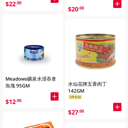
$22
.90
$20
.00
Meadows礦泉水浸吞拿
水仙花牌五香肉丁
魚塊 95GM
142GM
3件$38
$12
.90
$27
.00