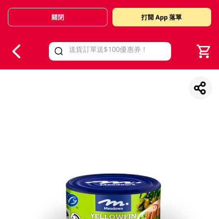
關閉
打開 App 落單
V
alid Until 30 June 2026