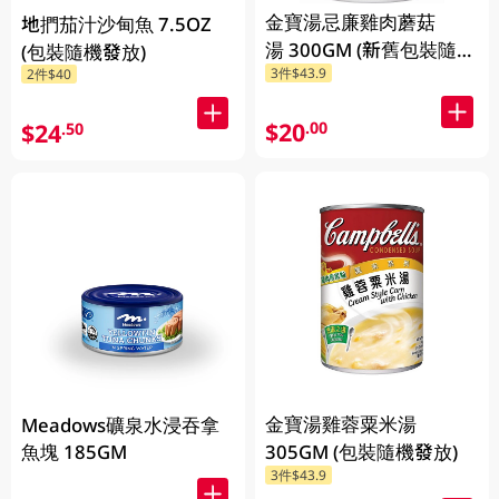
金寶湯忌廉雞肉蘑菇
地捫茄汁沙甸魚 7.5OZ
湯 300GM (新舊包裝隨機
(包裝隨機發放)
3件$43.9
發貨) (包裝隨機發放)
2件$40
$20
.00
$24
.50
金寶湯雞蓉粟米湯
Meadows礦泉水浸吞拿
305GM (包裝隨機發放)
魚塊 185GM
3件$43.9