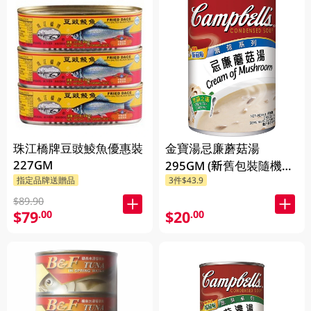
珠江橋牌豆豉鯪魚優惠裝
金寶湯忌廉蘑菇湯
227GM
295GM (新舊包裝隨機發
指定品牌送贈品
3件$43.9
貨) (包裝隨機發放)
$89.90
$79
$20
.00
.00