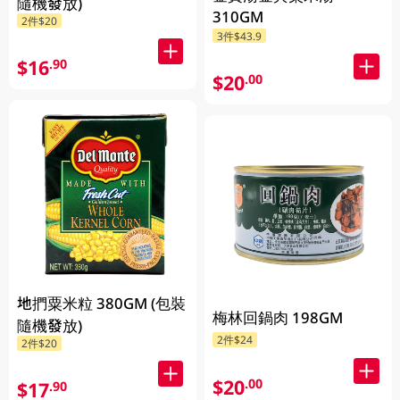
隨機發放)
310GM
2件$20
3件$43.9
$16
.90
$20
.00
地捫粟米粒 380GM (包裝
梅林回鍋肉 198GM
隨機發放)
2件$24
2件$20
$20
.00
$17
.90