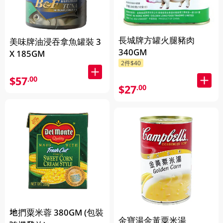
長城牌方罐火腿豬肉
美味牌油浸吞拿魚罐裝 3
340GM
X 185GM
2件$40
$57
.00
$27
.00
地捫粟米蓉 380GM (包裝
金寶湯金黃粟米湯