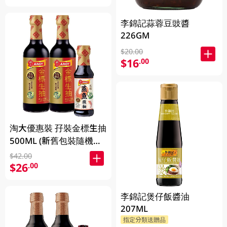
李錦記蒜蓉豆豉醬
226GM
$20.00
$16
.00
淘大優惠裝 孖裝金標生抽
500ML (新舊包裝隨機發
送)
$42.00
$26
.00
李錦記煲仔飯醬油
207ML
指定分類送贈品