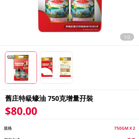
1/2
舊庄特級蠔油 750克增量孖裝
$80.00
規格
750GM X 2