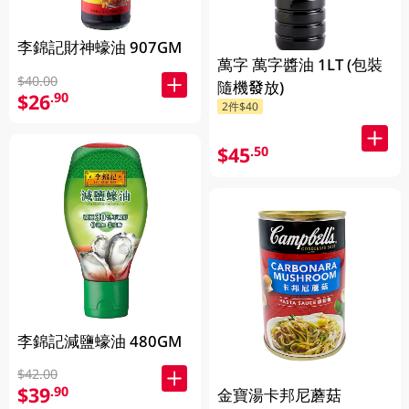
李錦記財神蠔油 907GM
萬字 萬字醬油 1LT (包裝
$40.00
隨機發放)
$26
.90
2件$40
$45
.50
李錦記減鹽蠔油 480GM
$42.00
$39
.90
金寶湯卡邦尼蘑菇