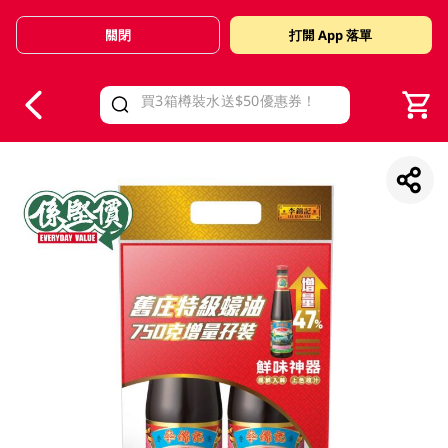
關閉
打開 App 落單
V
alid Until 30 June 2026