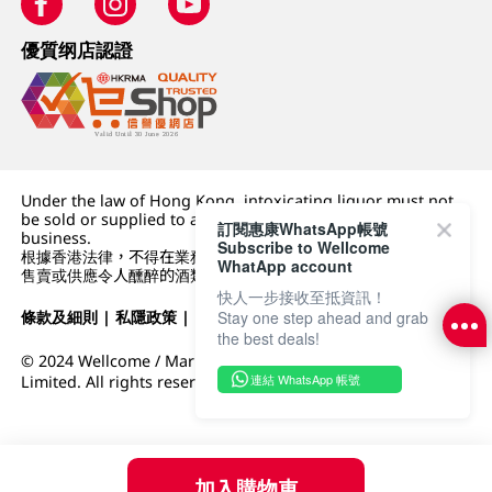
優質纲店認證
Under the law of Hong Kong, intoxicating liquor must not
be sold or supplied to a minor (under 18) in the course of
訂閱惠康WhatsApp帳號
business.
Subscribe to Wellcome
根據香港法律，不得在業務過程中，向未成年人 (18 歲以下人士)
WhatApp account
售賣或供應令人醺醉的酒類。
快人一步接收至抵資訊！
條款及細則
|
私隱政策
|
DFI零售集團
Stay one step ahead and grab
the best deals!
© 2024 Wellcome / Market Place. The Dairy Farm Company
連結 WhatsApp 帳號
Limited. All rights reserved.
加入購物車