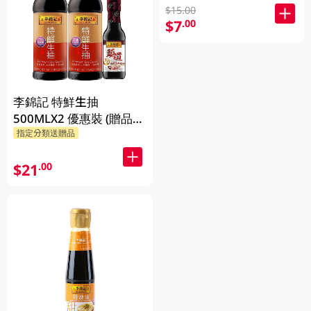
$15.00
$7
.00
李錦記 特鮮生抽
500MLX2 優惠裝 (贈品隨
指定分類送贈品
機發放)
$21
.00