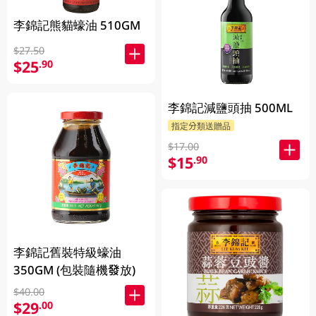
李錦記熊貓蠔油 510GM
$27.50
$25
.90
李錦記減鹽頭抽 500ML
指定分類送贈品
$17.00
$15
.90
李錦記舊裝特級蠔油
350GM (包裝隨機發放)
$40.00
$29
.00