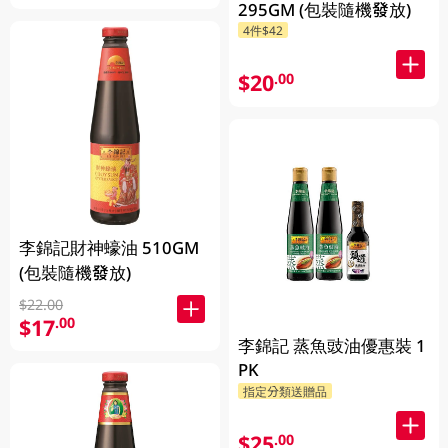
295GM (包裝隨機發放)
4件$42
$20
.00
李錦記財神蠔油 510GM
(包裝隨機發放)
$22.00
$17
.00
李錦記 蒸魚豉油優惠裝 1
PK
指定分類送贈品
$25
.00