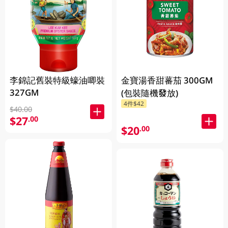
李錦記舊裝特級蠔油唧裝
金寶湯香甜蕃茄 300GM
327GM
(包裝隨機發放)
4件$42
$40.00
$27
.00
$20
.00