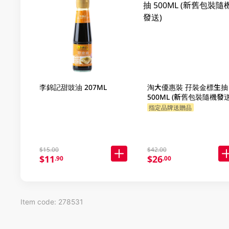
李錦記甜豉油 207ML
淘大優惠裝 孖裝金標生抽
500ML (新舊包裝隨機發送
指定品牌送贈品
$15.00
$42.00
$11
$26
.90
.00
Item code: 278531