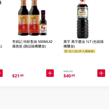
李錦記 特鮮生抽 500MLX2
萬字 萬字醬油 1LT (包裝隨
)
優惠裝 (贈品隨機發放)
機發放)
買1送1(加2件入購物車)
$45.50
$21
$40
.00
.00