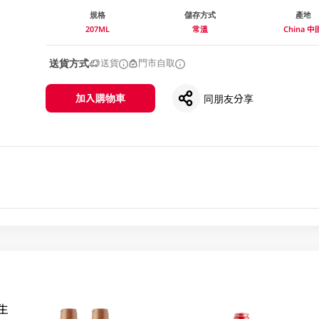
規格
儲存方式
產地
207ML
常溫
China 中
送貨方式
送貨
門市自取
加入購物車
同朋友分享