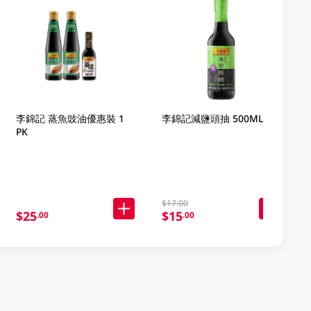
李錦記 蒸魚豉油優惠裝 1
李錦記減鹽頭抽 500ML
PK
$17.00
$25
$15
.00
.00