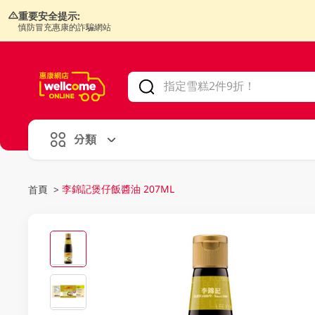
重要安全提示:
慎防冒充惠康的詐騙網站
V
alid Until 30 June 2026
分類
李錦記煲仔飯醬油 207ML
首頁
>