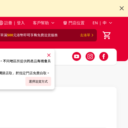
註冊 | 登入
客戶幫助
門店位置
EN | 中
訂單滿
500
元港幣即可享有免費送貨服務
去湊單
，不同地區所提供的產品有機會具
「網購店取」於指定門店免費自取。
選擇送貨方式