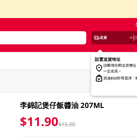
送貨
設置送貨地址
請新增你的送貨地址
一定差異。
買滿$50即可選擇
李錦記煲仔飯醬油 207ML
$11.90
$15.00