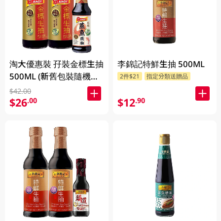
淘大優惠裝 孖裝金標生抽
李錦記特鮮生抽 500ML
500ML (新舊包裝隨機發
2件$21
指定分類送贈品
送)
$42.00
$12
$26
.90
.00