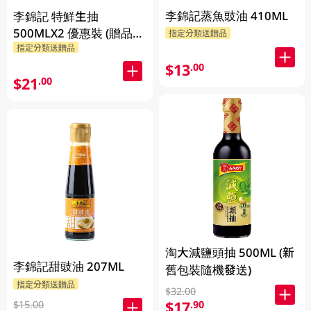
李錦記蒸魚豉油 410ML
李錦記 特鮮生抽
500MLX2 優惠裝 (贈品隨
指定分類送贈品
指定分類送贈品
機發放)
$13
.00
$21
.00
淘大減鹽頭抽 500ML (新
李錦記甜豉油 207ML
舊包裝隨機發送)
指定分類送贈品
$32.00
$17
.90
$15.00