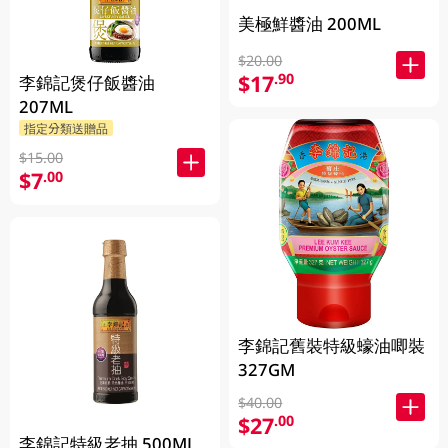
美極鮮醬油 200ML
$20.00
$17
.90
李錦記煲仔飯醬油
207ML
指定分類送贈品
$15.00
$7
.00
李錦記舊裝特級蠔油唧裝
327GM
$40.00
$27
.00
李錦記特級老抽 500ML