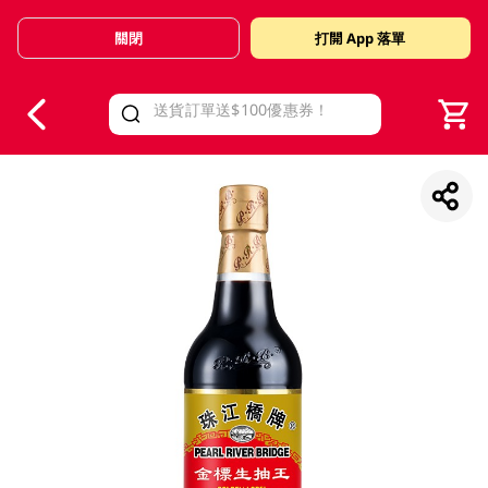
關閉
打開 App 落單
V
alid Until 30 June 2026