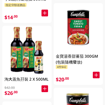
指定分類送贈品
$14
.00
金寶湯香甜蕃茄 300GM
(包裝隨機發放)
4件$42
$20
.00
淘大蒸魚孖裝 2 X 500ML
$42.00
$26
.00