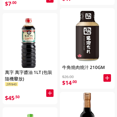
$7
.00
牛角燒肉燒汁 210GM
萬字 萬字醬油 1LT (包裝
$26.00
隨機發放)
$14
.00
2件$40
$45
.50