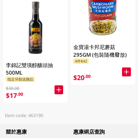
金寶湯卡邦尼蘑菇
295GM (包裝隨機發放)
4件$42
李錦記雙璜醇釀頭抽
500ML
$20
.00
指定分類送贈品
$30.00
$17
.90
Item code: 463190
關於惠康
惠康網店查詢