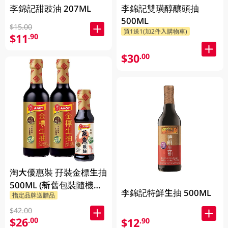
李錦記甜豉油 207ML
李錦記雙璜醇釀頭抽
500ML
$15.00
買1送1(加2件入購物車)
$11
.90
$30
.00
淘大優惠裝 孖裝金標生抽
500ML (新舊包裝隨機發
李錦記特鮮生抽 500ML
指定品牌送贈品
送)
$42.00
$26
.00
$12
.90