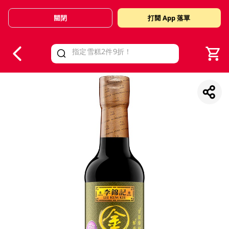
關閉
打開 App 落單
V
alid Until 30 June 2026