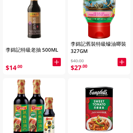
李錦記舊裝特級蠔油唧裝
李錦記特級老抽 500ML
327GM
$40.00
$27
$14
.00
.00