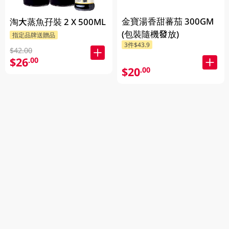
金寶湯香甜蕃茄 300GM
淘大蒸魚孖裝 2 X 500ML
(包裝隨機發放)
指定品牌送贈品
3件$43.9
$42.00
$26
.00
$20
.00