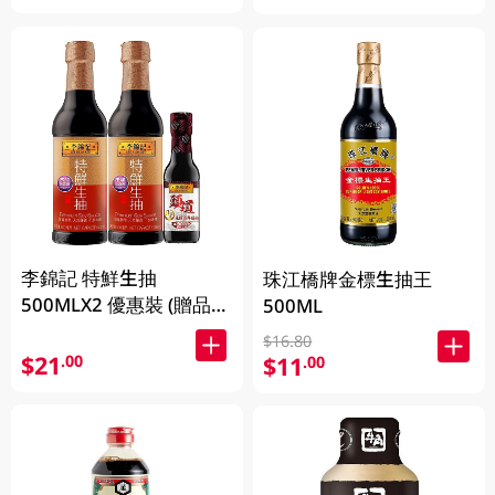
李錦記 特鮮生抽
珠江橋牌金標生抽王
500MLX2 優惠裝 (贈品隨
500ML
機發放)
$16.80
$21
.00
$11
.00