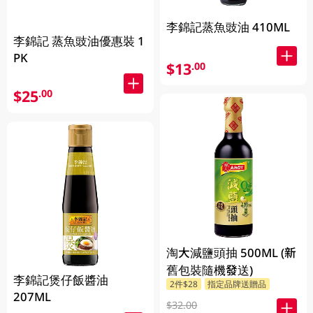
李錦記蒸魚豉油 410ML
李錦記 蒸魚豉油優惠裝 1
PK
$13
.00
$25
.00
淘大減鹽頭抽 500ML (新
舊包裝隨機發送)
李錦記煲仔飯醬油
2件$28
指定品牌送贈品
207ML
$32.00