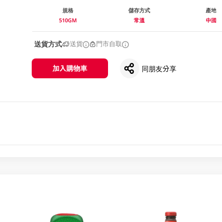
規格
儲存方式
產地
510GM
常溫
中國
送貨方式
送貨
門市自取
加入購物車
同朋友分享