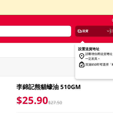
送貨
設置送貨地址
請新增你的送貨地址
一定差異。
買滿$50即可選擇
李錦記熊貓蠔油 510GM
$25.90
$27.50