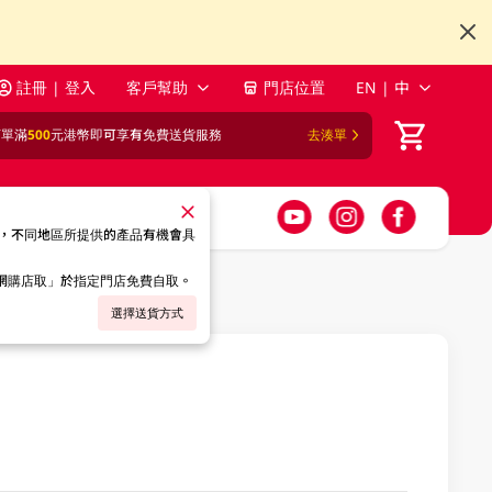
註冊 | 登入
客戶幫助
門店位置
EN | 中
訂單滿
500
元港幣即可享有免費送貨服務
去湊單
，不同地區所提供的產品有機會具
「網購店取」於指定門店免費自取。
選擇送貨方式