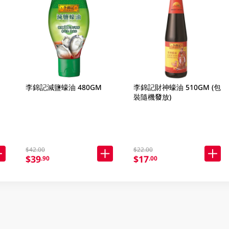
李錦記減鹽蠔油 480GM
李錦記財神蠔油 510GM (包
裝隨機發放)
$42.00
$22.00
$39
$17
.90
.00