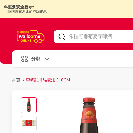
重要安全提示:
慎防冒充惠康的詐騙網站
V
alid Until 30 June 2026
分類
李錦記熊貓蠔油 510GM
首頁
>