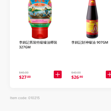
李錦記舊裝特級蠔油唧裝
李錦記財神蠔油 907GM
327GM
$40.00
$40.00
$27
$26
.00
.90
Item code: 010215