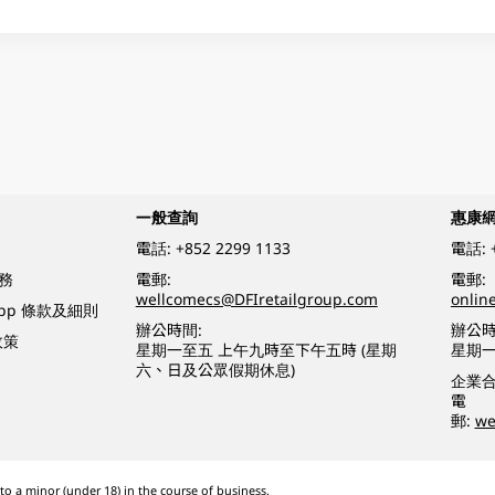
一般查詢
惠康
電話:
+852 2299 1133
電話:
務
電郵:
電郵:
wellcomecs@DFIretailgroup.com
onlin
App 條款及細則
辦公時間:
辦公時
政策
星期一至五 上午九時至下午五時 (星期
星期一
六、日及公眾假期休息)
企業
電
郵:
we
o a minor (under 18) in the course of business.