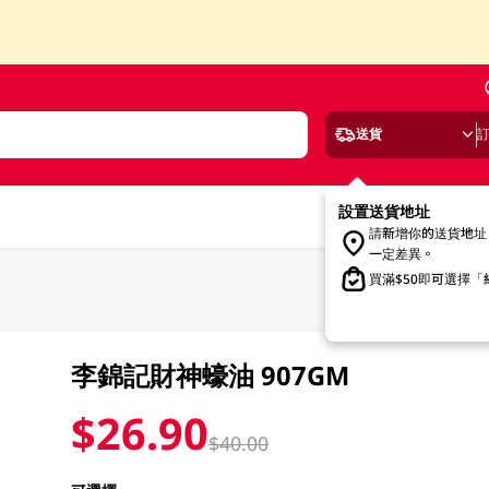
送貨
設置送貨地址
請新增你的送貨地址
一定差異。
買滿$50即可選擇
李錦記財神蠔油 907GM
$26.90
$40.00