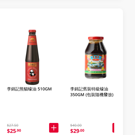
李錦記熊貓蠔油 510GM
李錦記舊裝特級蠔油
350GM (包裝隨機發放)
$27.50
$40.00
$25
$29
.90
.00