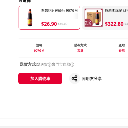
可選擇
李錦記財神蠔油 907GM
原箱李錦記 財神蠔
$26.90
$322.80
$40.00
$4
規格
儲存方式
產地
907GM
常溫
香港
送貨方式
送貨
門市自取
加入購物車
同朋友分享