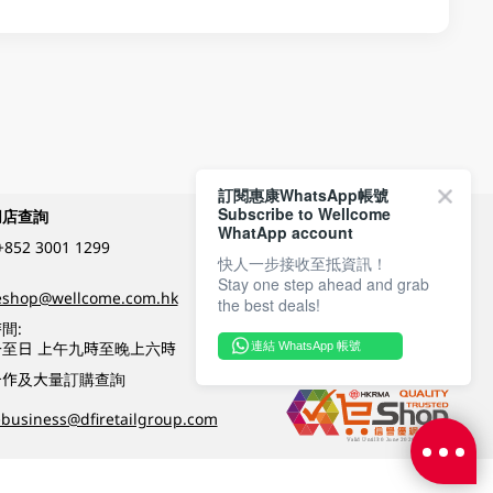
訂閱惠康WhatsApp帳號
Subscribe to Wellcome
網店查詢
付款方式
WhatApp account
+852 3001 1299
快人一步接收至抵資訊！
Stay one step ahead and grab
關注我們
eshop@wellcome.com.hk
the best deals!
間:
至日 上午九時至晚上六時
連結 WhatsApp 帳號
優質纲店認證
合作及大量訂購查詢
business@dfiretailgroup.com