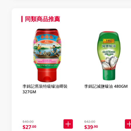
同類商品推薦
李錦記舊裝特級蠔油唧裝
李錦記減鹽蠔油 480GM
327GM
$40.00
$42.00
$27
$39
.00
.90