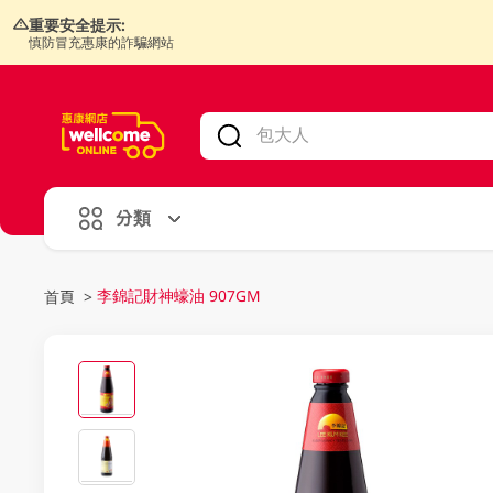
重要安全提示:
慎防冒充惠康的詐騙網站
V
alid Until 30 June 2026
分類
李錦記財神蠔油 907GM
首頁
>