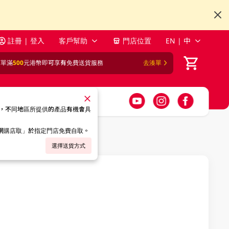
註冊 | 登入
客戶幫助
門店位置
EN | 中
訂單滿
500
元港幣即可享有免費送貨服務
去湊單
，不同地區所提供的產品有機會具
「網購店取」於指定門店免費自取。
選擇送貨方式