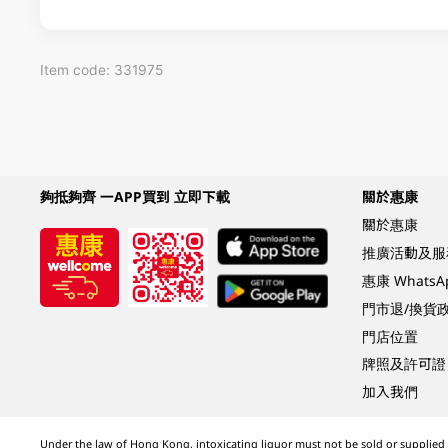
Item code: 331975
夠抵夠齊 一APP買到 立即下載
關於惠康
關於惠康
推廣活動及服
惠康 Whats
門市退/換貨
門店位置
牌照及許可證
加入我們
Under the law of Hong Kong, intoxicating liquor must not be sold or supplied t