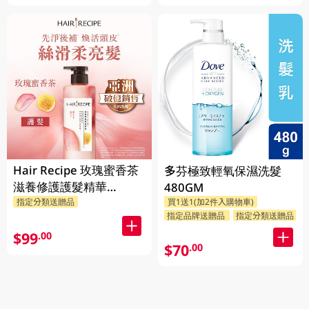
Hair Recipe 玫瑰蜜香茶
多芬極致輕氧保濕洗髮
滋養修護護髮精華
480GM
510GM
指定分類送贈品
買1送1(加2件入購物車)
指定品牌送贈品
指定分類送贈品
$99
.00
$70
.00