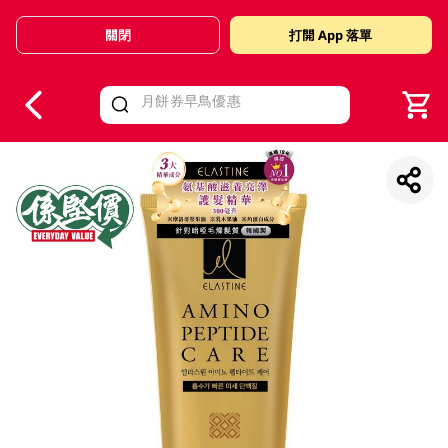
關閉
打開 App 落單
V
alid Until 30 June 2026