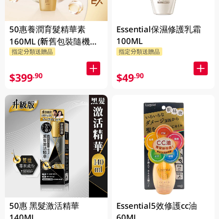
50惠養潤育髮精華素
Essential保濕修護乳霜
100ML
160ML (新舊包裝隨機發
指定分類送贈品
指定分類送贈品
貨)
$399
$49
.90
.90
50惠 黑髮激活精華
Essential5效修護cc油
140ML
60ML