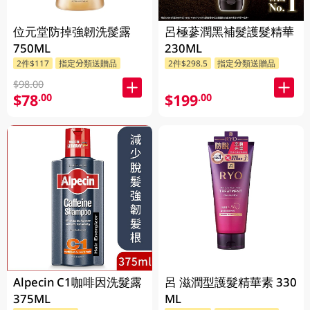
位元堂防掉強韌洗髲露
呂極蔘潤黑補髮護髮精華
750ML
230ML
2件$117
指定分類送贈品
2件$298.5
指定分類送贈品
$98.00
$78
$199
.00
.00
Alpecin C1咖啡因洗髮露
呂 滋潤型護髮精華素 330
375ML
ML