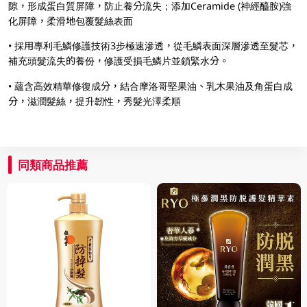
隙，形成蛋白質屏障，防止養分流失；添加Ceramide (神經醯胺)強
化屏障，柔滑地包覆髮絲表面
• 採用專利毛鱗修護技術3步極速滲透，從毛鱗表面深層滲透至髮芯，
補充頭髮流失的養份，修護受損毛鱗片並鎖緊水分。
• 蘊含高效精華修復成分，結合摩洛哥堅果油、乳木果油及角蛋白成
分，滋潤髮絲，提升韌性，秀髮光澤柔順
同類商品推薦