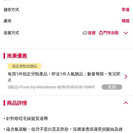
儲存方式
常溫
產地
韓國
送貨方式
送貨
門市自取
推廣優惠
指定分類送贈品
每買1件指定分類產品，即送1件人氣贈品；數量有限，售完即
止
[贈品]
Pure by Meadows 順滑牙線50米 50MT
售罄
商品詳情
• 針對暗啞毛燥髮質適用
• 蘊含氨基酸、低分子蛋白質及胜肽，深層滲透填滿受損髮絲及縫