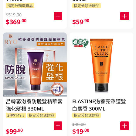
指定分類送贈品
指定分類送贈品
$519.90
$369
$59
.00
.90
呂韓蔘滋養防脫髮精華素
ELASTINE滋養亮澤護髮
強化髮根 330ML
白麝香 300ML
2件$149.8
指定分類送贈品
指定分類送贈品
$40.00
$99
$19
.90
.00