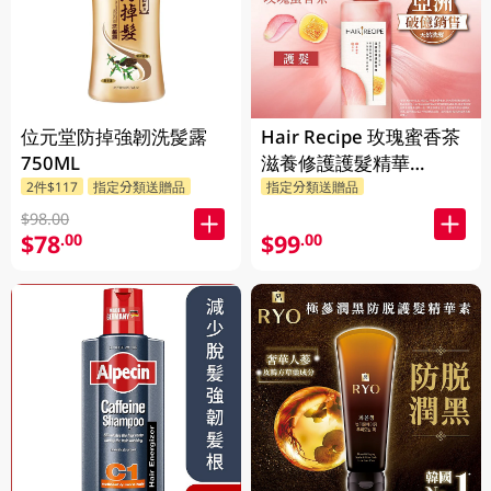
位元堂防掉強韌洗髲露
Hair Recipe 玫瑰蜜香茶
750ML
滋養修護護髮精華
510GM
2件$117
指定分類送贈品
指定分類送贈品
$98.00
$78
$99
.00
.00