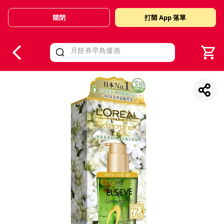
關閉
打開 App 落單
V
alid Until 30 June 2026