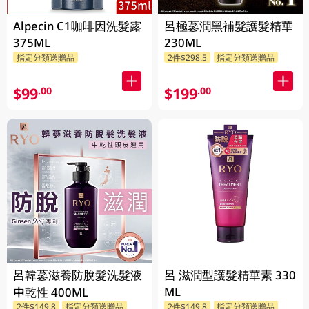
Alpecin C1咖啡因洗髮露
呂極蔘潤黑補髮護髮精華
375ML
230ML
指定分類送贈品
2件$298.5
指定分類送贈品
$99
$199
.00
.00
呂韓蔘滋養防脫髮洗髮液
呂 滋潤型護髮精華素 330
ML
中乾性 400ML
2件$149.8
指定分類送贈品
2件$149.8
指定分類送贈品