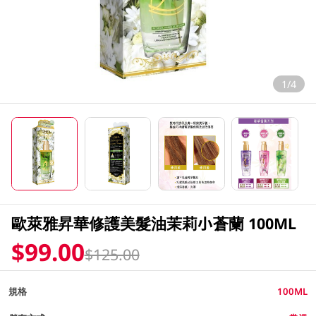
1/4
歐萊雅昇華修護美髮油茉莉小蒼蘭 100ML
$99.00
$125.00
規格
100ML