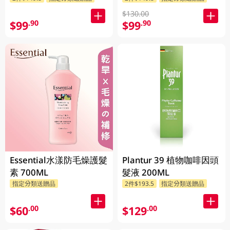
$130.00
$99
$99
.90
.90
Essential水漾防毛燥護髮
Plantur 39 植物咖啡因頭
素 700ML
髮液 200ML
指定分類送贈品
2件$193.5
指定分類送贈品
$60
$129
.00
.00