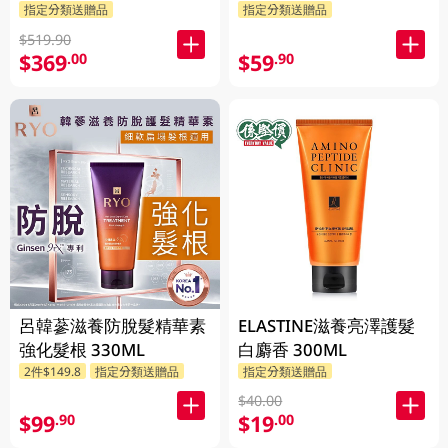
指定分類送贈品
指定分類送贈品
$519.90
$369
$59
.00
.90
呂韓蔘滋養防脫髮精華素
ELASTINE滋養亮澤護髮
強化髮根 330ML
白麝香 300ML
2件$149.8
指定分類送贈品
指定分類送贈品
$40.00
$99
$19
.90
.00