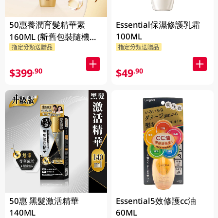
50惠養潤育髮精華素
Essential保濕修護乳霜
100ML
160ML (新舊包裝隨機發
指定分類送贈品
指定分類送贈品
貨)
$399
$49
.90
.90
50惠 黑髮激活精華
Essential5效修護cc油
140ML
60ML