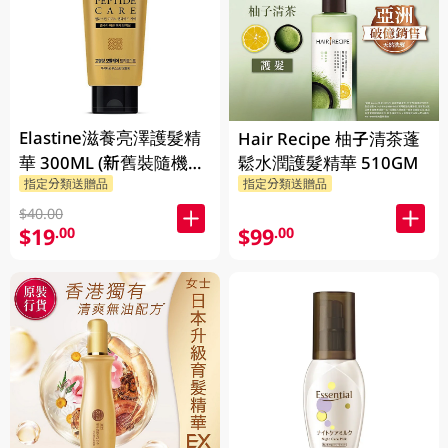
Elastine滋養亮澤護髮精
Hair Recipe 柚子清茶蓬
華 300ML (新舊裝隨機發
鬆水潤護髮精華 510GM
指定分類送贈品
指定分類送贈品
貨)
$40.00
$19
$99
.00
.00