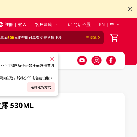
註冊 | 登入
客戶幫助
門店位置
EN | 中
訂單滿
500
元港幣即可享有免費送貨服務
去湊單
，不同地區所提供的產品有機會具
「網購店取」於指定門店免費自取。
選擇送貨方式
露 530ML