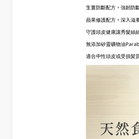
生薑防斷配方，強韌防
蘋果修護配方，深入滋養
守護頭皮健康讓秀髮絲
無添加矽靈礦物油Para
適合中性頭皮或受損髪