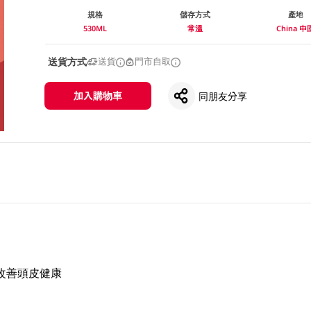
規格
儲存方式
產地
530ML
常溫
China 中
送貨方式
送貨
門市自取
加入購物車
同朋友分享
改善頭皮健康