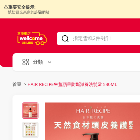
重要安全提示:
慎防冒充惠康的詐騙網站
V
alid Until 30 June 2026
分類
首頁
>
HAIR RECIPE生薑蘋果防斷滋養洗髮露 530ML