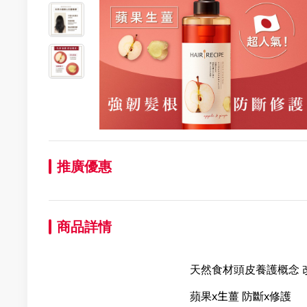
推廣優惠
商品詳情
天然食材頭皮養護概念 
蘋果x生薑 防斷x修護