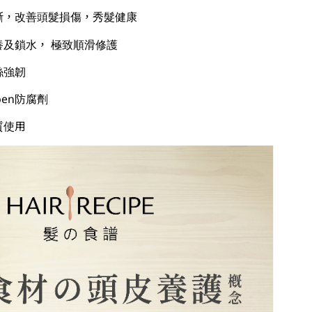
斷，改善頭髮損傷，秀髮健康
及鎖水， 極致順滑修護
絲強韌
ben防腐劑
質使用