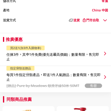
儲存方式
常溫
產地
China 中國
送貨方式
送貨
門市自取
推廣優惠
買2送1(加3件入購物車)
任揀3件，其中1件免費(優先送最高價錢)；數量有限，售完即
止
指定分類送贈品
每買1件指定分類產品，即送1件人氣贈品；數量有限，售完即
止
[贈品]
Pure by Meadows 順滑牙線50米 50MT
售罄
同類商品推薦