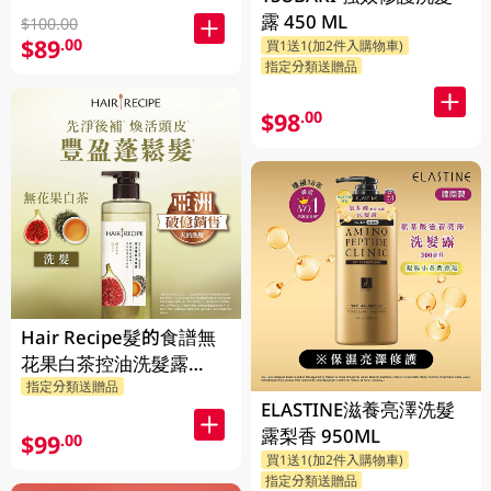
露 450 ML
$100.00
$89
.00
買1送1(加2件入購物車)
指定分類送贈品
$98
.00
Hair Recipe髮的食譜無
花果白茶控油洗髮露
指定分類送贈品
510ML(新舊裝隨機發貨)
ELASTINE滋養亮澤洗髮
露梨香 950ML
$99
.00
買1送1(加2件入購物車)
指定分類送贈品