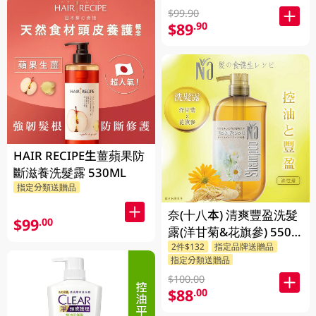
$99.90
$89
.90
HAIR RECIPE生薑蘋果防
斷滋養洗髮露 530ML
指定分類送贈品
奈(十八本) 清爽豐盈洗髮
$99
.00
露(洋甘菊&花旗參) 550
2件$132
指定品牌送贈品
ML
指定分類送贈品
$100.00
$88
.00