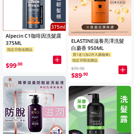
Alpecin C1咖啡因洗髮露
ELASTINE滋養亮澤洗髮
375ML
白麝香 950ML
指定分類送贈品
買1送1(加2件入購物車)
指定分類送贈品
$99
.00
$99.90
$89
.90