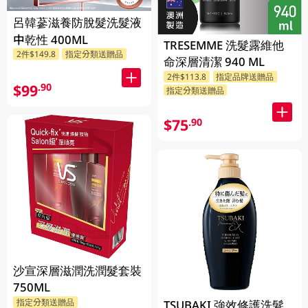
呂韓蔘滋養防脫髮洗髮液
中乾性 400ML
TRESEMME 洗髮露維他
2件$149.8
指定分類送贈品
命深層清潔 940 ML
2件$113.8
指定品牌送贈品
$99
.90
指定分類送贈品
$75
.90
沙宣深層滋潤洗潤髮套裝
750ML
指定分類送贈品
TSUBAKI 強效修護洗髮