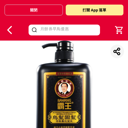
關閉
打開 App 落單
V
alid Until 30 June 2026