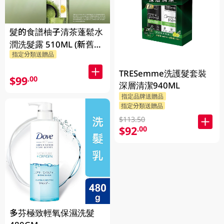
髮的食譜柚子清茶蓬鬆水
潤洗髮露 510ML (新舊包
指定分類送贈品
裝隨機發貨)
TRESemme洗護髮套裝
$99
.00
深層清潔940ML
指定品牌送贈品
指定分類送贈品
$113.50
$92
.00
多芬極致輕氧保濕洗髮