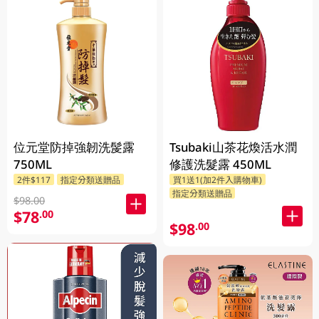
位元堂防掉強韌洗髲露
Tsubaki山茶花煥活水潤
750ML
修護洗髮露 450ML
2件$117
指定分類送贈品
買1送1(加2件入購物車)
指定分類送贈品
$98.00
$78
.00
$98
.00