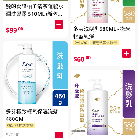
髮的食譜柚子清茶蓬鬆水
潤洗髮露 510ML (新舊包
裝隨機發貨)
多芬洗髮乳580ML - 微米
$99
.00
輕盈純淨
2件$90
指定品牌送贈品
$60
.00
多芬極致輕氧保濕洗髮
480GM
指定品牌送贈品
$70.00