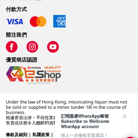
付款方式
關注我們
優質纲店認證
Under the law of Hong Kong, intoxicating liquor must not
be sold or supplied to a minor (under 18) in the course of
business.
訂閱惠康WhatsApp帳號
根據香港法律，不得在業務過程中，向未成年人 (18 歲以下人士)
Subscribe to Wellcome
售賣或供應令人醺醉的酒類。
WhatApp account
條款及細則
|
私隱政策
|
DFI零售集團
快人一步接收至抵資訊！