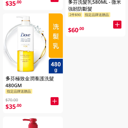
多芬洗髮乳580ML - 微米
$35
.00
強韌防斷髮
2件$90
指定品牌送贈品
$60
.00
多芬極致金潤養護洗髮
480GM
指定品牌送贈品
$70.00
$35
.00