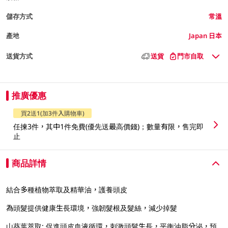
儲存方式
常溫
產地
Japan 日本
送貨方式
送貨
門市自取
推廣優惠
買2送1(加3件入購物車)
任揀3件，其中1件免費(優先送最高價錢)；數量有限，售完即
止
商品詳情
結合多種植物萃取及精華油，護養頭皮
為頭髮提供健康生長環境，強韌髮根及髮絲，減少掉髮
山葵葉萃取: 促進頭皮血液循環，刺激頭髮生長，平衡油脂分泌，預