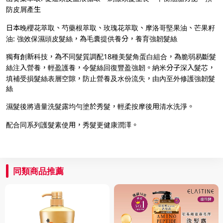
防皮屑產生
日本晚櫻花萃取、芍藥根萃取、玫瑰花萃取、摩洛哥堅果油、芒果籽
油: 強效保濕頭皮髮絲，為毛囊提供養分，養育強韌髮絲
獨有創新科技，為不同髮質調配18種美髮角蛋白組合，為脆弱易斷髮
絲注入營養，輕盈護養，令髮絲回復豐盈強韌。納米分子深入髮芯，
填補受損髮絲表層空隙，防止營養及水份流失，由內至外修護強韌髮
絲
濕髮後將適量洗髮露均勻塗於秀髮，輕柔按摩後用清水洗淨。
配合同系列護髮素使用，秀髮更健康潤澤。
同類商品推薦