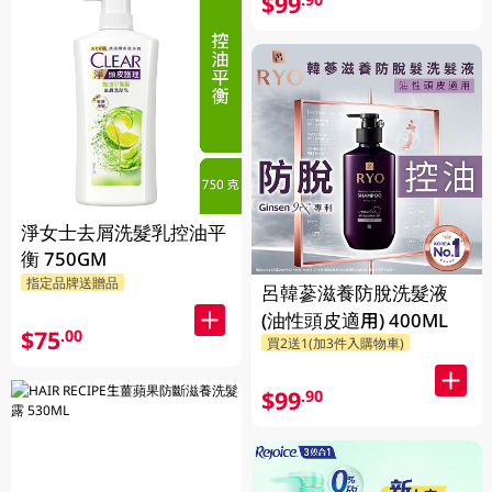
$99
淨女士去屑洗髮乳控油平
衡 750GM
指定品牌送贈品
呂韓蔘滋養防脫洗髮液
(油性頭皮適用) 400ML
$75
.00
買2送1(加3件入購物車)
$99
.90