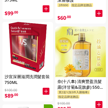
深層修護
2件$90
指定品牌送贈品
$99
.00
$60
.00
沙宣深層滋潤洗潤髮套裝
奈(十八本) 清爽豐盈洗髮
750ML
露(洋甘菊&花旗參) 550
$100.00
買2送1(加3件入購物車)
ML
$89
.00
指定品牌送贈品
$100.00
.90