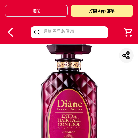
關閉
打開 App 落單
V
alid Until 30 June 2026