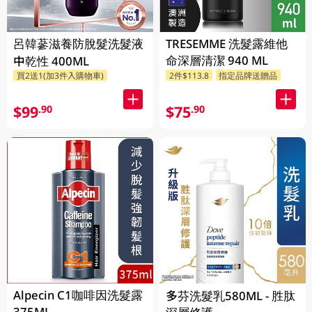
呂韓蔘滋養防脫髮洗髮液
TRESEMME 洗髮露維他
命深層清潔 940 ML
中乾性 400ML
買2送1(加3件入購物車)
2件$113.8
指定品牌送贈品
$99
$75
.90
.90
Alpecin C1咖啡因洗髮露
多芬洗髮乳580ML - 胜肽
375ML