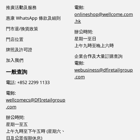
推廣活動及服務
電郵:
onlineshop@wellcome.com
惠康 WhatsApp 條款及細則
.hk
門市退/換貨政策
辦公時間:
星期一至日
門店位置
上午九時至晚上六時
牌照及許可證
企業合作及大量訂購查詢
加入我們
電郵:
webusiness@dfiretailgroup
一般查詢
.com
電話:
+852 2299 1133
電郵:
wellcomecs@DFIretailgroup
.com
辦公時間:
星期一至五
上午九時至下午五時 (星期六、
日及公眾假期休息)