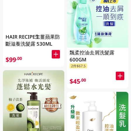
HAIR RECIPE生薑蘋果防
斷滋養洗髮露 530ML
飄柔控油去屑洗髮露
$99
.00
600GM
2件$67.5
$45
.00