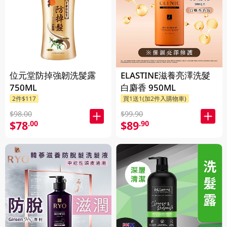
位元堂防掉強韌洗髲露
ELASTINE滋養亮澤洗髮
750ML
白麝香 950ML
2件$117
買1送1(加2件入購物車)
$98.00
$99.90
$78
$89
.00
.90