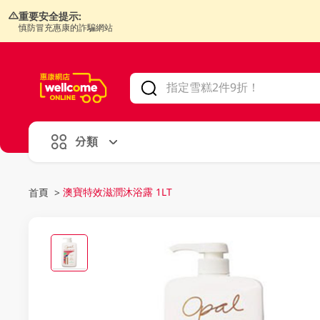
重要安全提示:
慎防冒充惠康的詐騙網站
V
alid Until 30 June 2026
分類
澳寶特效滋潤沐浴露 1LT
首頁
>