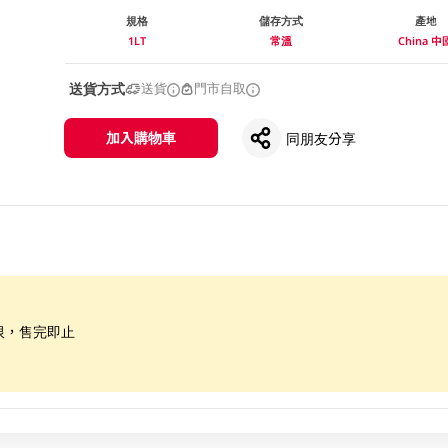
規格
儲存方式
產地
1LT
常溫
China 中
送貨方式
送貨
門市自取
加入購物車
同朋友分享
限，售完即止