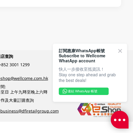
訂閱惠康WhatsApp帳號
Subscribe to Wellcome
網店查詢
付款方式
WhatApp account
+852 3001 1299
快人一步接收至抵資訊！
Stay one step ahead and grab
關注我們
eshop@wellcome.com.hk
the best deals!
間:
至日 上午九時至晚上六時
連結 WhatsApp 帳號
優質纲店認證
合作及大量訂購查詢
business@dfiretailgroup.com