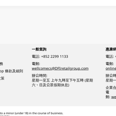
一般查詢
惠康
電話:
+852 2299 1133
電話:
務
電郵:
電郵:
wellcomecs@DFIretailgroup.com
onlin
App 條款及細則
辦公時間:
辦公時
政策
星期一至五 上午九時至下午五時 (星期
星期一
六、日及公眾假期休息)
企業
電
郵:
we
o a minor (under 18) in the course of business.