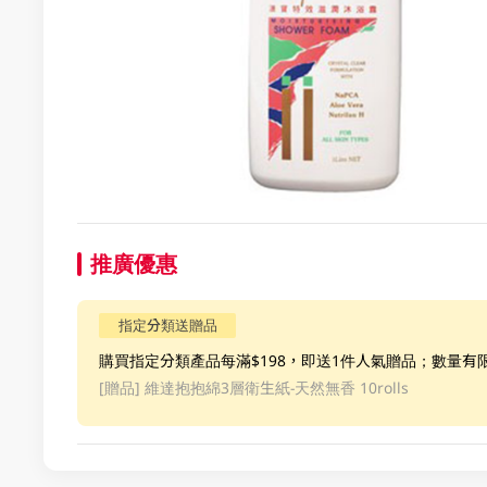
推廣優惠
指定分類送贈品
購買指定分類產品每滿$198，即送1件人氣贈品；數量有
[贈品]
維達抱抱綿3層衛生紙-天然無香 10rolls