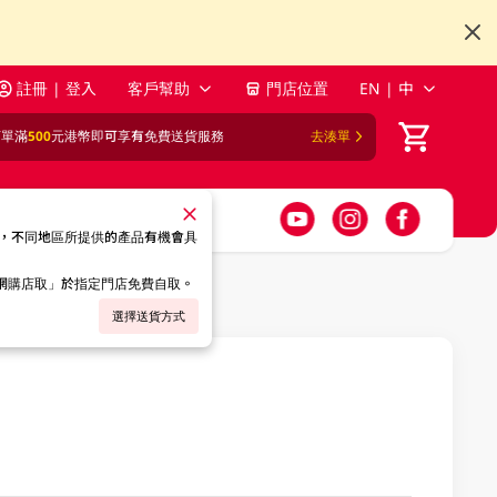
註冊 | 登入
客戶幫助
門店位置
EN | 中
訂單滿
500
元港幣即可享有免費送貨服務
去湊單
，不同地區所提供的產品有機會具
「網購店取」於指定門店免費自取。
選擇送貨方式