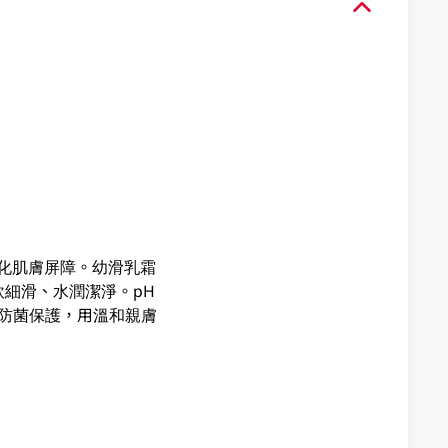
並強化肌膚屏障。幼滑乳霜
細滑、水潤潔淨。pH
露防菌保護，用溫和親膚