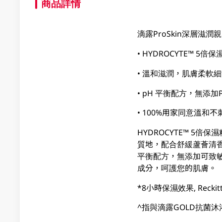
商品詳情
滴露ProSkin深層滋潤
• HYDROCYTE™ 
• 溫和滋潤，肌膚柔軟
• pH 平衡配方，無添加
• 100%用家同意溫和不
HYDROCYTE™ 5
質地，配合舒緩蘆薈清
平衡配方，無添加可致敏
成分，呵護您的肌膚。
*8小時保濕效果, Reckitt da
^指與滴露GOLD抗菌沐浴