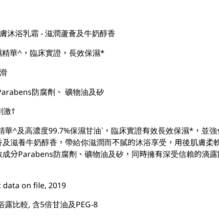
親膚沐浴乳霜 -​ 滋潤蘆薈及牛奶醇香
5倍保濕精華^，臨床實證，長效保濕*
細滑
Parabens防腐劑、 礦物油及矽
刺激†
倍保濕精華^及高濃度99.7%保濕甘油`，臨床實證有效長效保濕*，
香及滋養牛奶醇香，帶給你滋潤而不膩的沐浴享受，用後肌膚柔軟
成分Parabens防腐劑、礦物油及矽，同時擁有深受信賴的滴
ta on file, 2019
露比較, 含5倍甘油及PEG-8