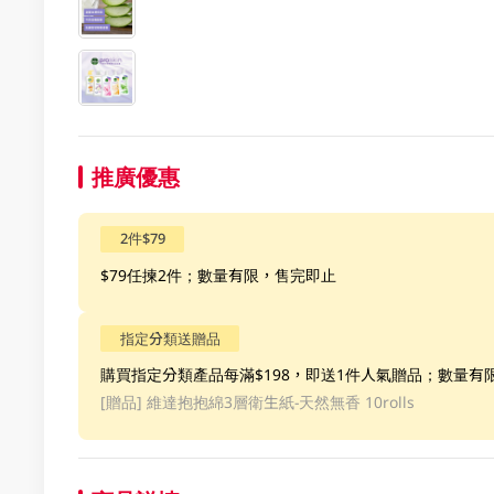
推廣優惠
2件$79
$79任揀2件；數量有限，售完即止
指定分類送贈品
購買指定分類產品每滿$198，即送1件人氣贈品；數量有
[贈品]
維達抱抱綿3層衛生紙-天然無香 10rolls