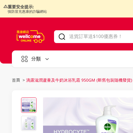
重要安全提示:
慎防冒充惠康的詐騙網站
V
alid Until 30 June 2026
分類
首頁
>
滴露滋潤蘆薈及牛奶沐浴乳霜 950GM (新舊包裝隨機發貨)