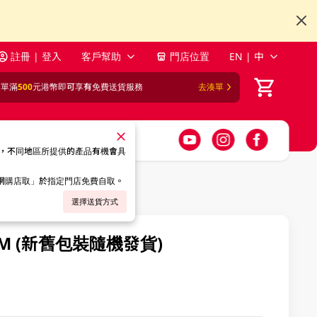
註冊 | 登入
客戶幫助
門店位置
EN | 中
訂單滿
500
元港幣即可享有免費送貨服務
去湊單
，不同地區所提供的產品有機會具
「網購店取」於指定門店免費自取。
選擇送貨方式
M (新舊包裝隨機發貨)