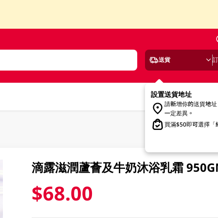
送貨
設置送貨地址
請新增你的送貨地址
一定差異。
買滿$50即可選擇
滴露滋潤蘆薈及牛奶沐浴乳霜 950G
$68.00