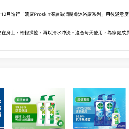
024年12月進行「滴露Proskin深層滋潤親膚沐浴露系列」用後滿
塗在身上，輕輕揉擦，再以清水沖洗。適合每天使用，為家庭成