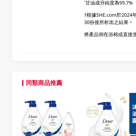
`甘油成分純度為99.7%
†根據SHE.com於2
30份後所析出之結果。
將產品倒在浴棉或直接
同類商品推薦