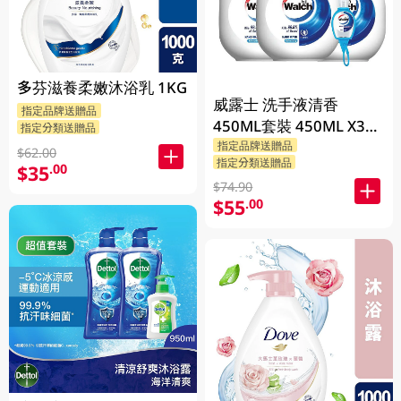
多芬滋養柔嫩沐浴乳 1KG
威露士 洗手液清香
指定品牌送贈品
450ML套裝 450ML X3
指定分類送贈品
BP
指定品牌送贈品
$62.00
指定分類送贈品
$35
.00
$74.90
$55
.00