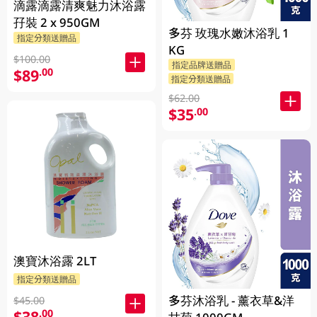
滴露滴露清爽魅力沐浴露
孖裝 2 x 950GM
多芬 玫瑰水嫩沐浴乳 1
指定分類送贈品
KG
$100.00
指定品牌送贈品
$89
.00
指定分類送贈品
$62.00
$35
.00
澳寶沐浴露 2LT
指定分類送贈品
多芬沐浴乳 - 薰衣草&洋
$45.00
$38
.00