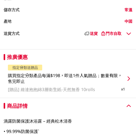
儲存方式
常溫
產地
中國
送貨方式
送貨
門市自取
推廣優惠
指定分類送贈品
購買指定分類產品每滿$198，即送1件人氣贈品；數量有限，
售完即止
[贈品]
維達抱抱綿3層衛生紙-天然無香 10rolls
x1
商品詳情
滴露防菌保護沐浴露 – 經典松木清香
• 99.99%防菌保護`