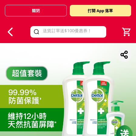
關閉
打開 App 落單
V
alid Until 30 June 2026