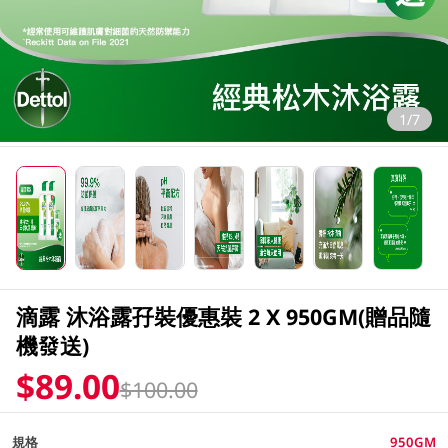
1/7
滴露 沐浴露孖裝優惠裝 2 X 950GM(贈品隨
機發送)
$89.00
$100.00
規格
950GM