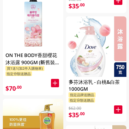
$35
.00
ON THE BODY香甜櫻花
沐浴露 900GM (新舊裝隨
買1送1(加2件入購物車)
機發貨)
指定分類送贈品
多芬沐浴乳 - 白桃&白茶
$70
.00
1000GM
指定品牌送贈品
指定分類送贈品
$62.00
$35
.00