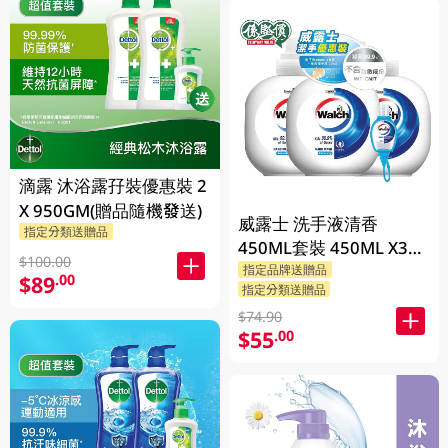
滴露 沐浴露孖裝優惠裝 2
X 950GM(贈品隨機發送)
威露士 洗手液清香
指定分類送贈品
450ML套裝 450ML X3
$100.00
BP
指定品牌送贈品
$89
.00
指定分類送贈品
$74.90
$55
.00