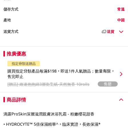
儲存方式
常溫
產地
中國
送貨方式
送貨
推廣優惠
指定分類送贈品
購買指定分類產品每滿$198，即送1件人氣贈品；數量有限，
售完即止
售罄
[贈品]
維達抱抱綿3層衛生紙-天然無香 10rolls
商品詳情
滴露ProSkin深層滋潤親膚沐浴乳霜 -​ 粉嫩櫻花甜香
• HYDROCYTE™ 5倍保濕精華^，臨床實證，長效保濕*