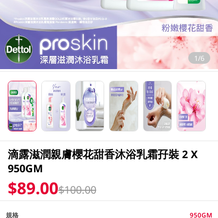
1/6
滴露滋潤親膚櫻花甜香沐浴乳霜孖裝 2 X
950GM
$89.00
$100.00
規格
950GM