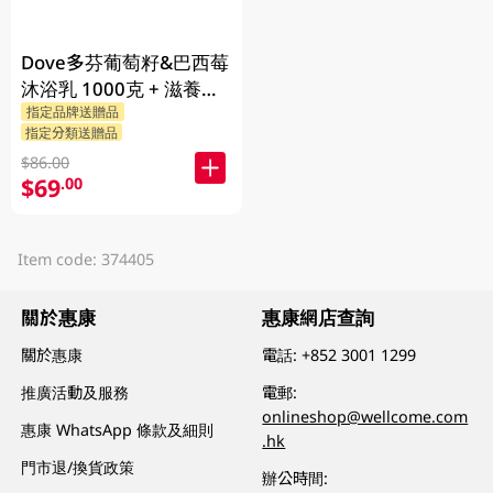
Dove多芬葡萄籽&巴西莓
沐浴乳 1000克 + 滋養柔
指定品牌送贈品
嫰沐浴乳 1000克 + 隨機
指定分類送贈品
贈品 200克
$86.00
$69
.00
Item code: 374405
關於惠康
惠康網店查詢
關於惠康
電話:
+852 3001 1299
推廣活動及服務
電郵:
onlineshop@wellcome.com
惠康 WhatsApp 條款及細則
.hk
門市退/換貨政策
辦公時間: