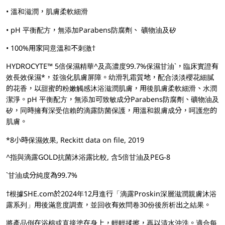
• 溫和滋潤，肌膚柔軟細滑
• pH 平衡配方，無添加Parabens防腐劑、 礦物油及矽
• 100%用家同意溫和不刺激†
HYDROCYTE™ 5倍保濕精華^及高濃度99.7%保濕甘油`，臨床實證有
效長效保濕*，並強化肌膚屏障。幼滑乳霜質地，配合淡淡櫻花細膩
的花香，以甜蜜的粉嫩觸感沐浴滋潤肌膚，用後肌膚柔軟細滑、水潤
潔淨。pH 平衡配方，無添加可致敏成分Parabens防腐劑、礦物油及
矽，同時擁有深受信賴的滴露防菌保護，用溫和親膚成分，呵護您的
肌膚。
*8小時保濕效果, Reckitt data on file, 2019
^指與滴露GOLD抗菌沐浴露比較, 含5倍甘油及PEG-8
`甘油成分純度為99.7%
†根據SHE.com於2024年12月進行「滴露Proskin深層滋潤親膚沐浴
露系列」用後滿意度調查，並回收有效問卷30份後所析出之結果。
將產品倒在浴棉或直接塗在身上，輕輕揉擦，再以清水沖洗。適合每