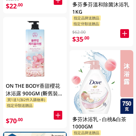
多芬多芬溫和除菌沐浴乳
$22
.00
1KG
指定品牌送贈品
指定分類送贈品
$62.00
$35
.00
ON THE BODY香甜櫻花
沐浴露 900GM (新舊裝隨
買1送1(加2件入購物車)
機發貨)
指定分類送贈品
多芬沐浴乳 - 白桃&白茶
$70
.00
1000GM
指定品牌送贈品