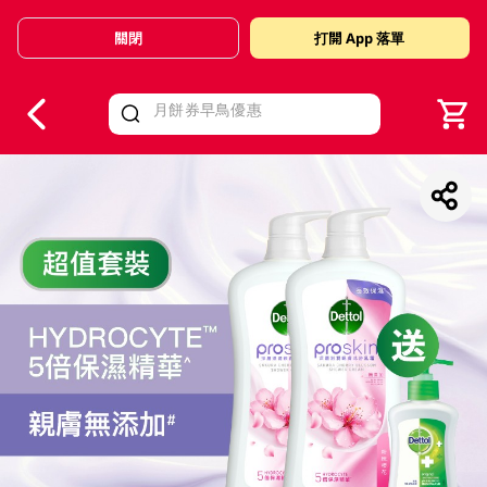
關閉
打開 App 落單
V
alid Until 30 June 2026