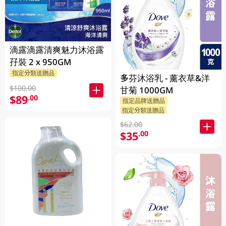
滴露滴露清爽魅力沐浴露
孖裝 2 x 950GM
指定分類送贈品
多芬沐浴乳 - 薰衣草&洋
$100.00
甘菊 1000GM
$89
.00
指定品牌送贈品
指定分類送贈品
$62.00
$35
.00