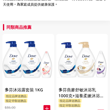
天使用，為家庭成員提供健康保護。
同類商品推薦
多芬沐浴露套裝 1KG
多芬燕麥舒敏沐浴乳
1000克+滋養柔嫰沐浴乳
指定品牌送贈品
指定分類送贈品
指定品牌送贈品
1000克+Dove沐浴乳200
指定分類送贈品
克 (隨機發送) 1PK
$86.00