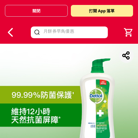
關閉
打開 App 落單
V
alid Until 30 June 2026