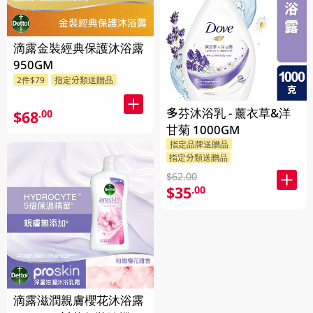
滴露金裝經典保護沐浴露
950GM
2件$79
指定分類送贈品
多芬沐浴乳 - 薰衣草&洋
$68
.00
甘菊 1000GM
指定品牌送贈品
指定分類送贈品
$62.00
$35
.00
滴露滋潤親膚櫻花沐浴露