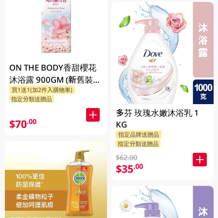
ON THE BODY香甜櫻花
沐浴露 900GM (新舊裝隨
買1送1(加2件入購物車)
機發貨)
指定分類送贈品
多芬 玫瑰水嫩沐浴乳 1
$70
.00
KG
指定品牌送贈品
指定分類送贈品
$62.00
$35
.00