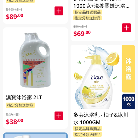
指定分類送贈品
1000克+滋養柔嫰沐浴乳
$100.00
指定品牌送贈品
1000克+Dove沐浴乳200
$89
.00
指定分類送贈品
克 (隨機發送) 1PK
$86.00
$69
.00
澳寶沐浴露 2LT
指定分類送贈品
多芬沐浴乳 - 柚子&冰川
$45.00
$38
.00
水 1000GM
指定品牌送贈品
指定分類送贈品