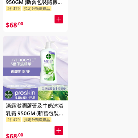
950GM (新舊包裝隨機發
2件$79
指定分類送贈品
貨)
$68
.00
滴露滋潤蘆薈及牛奶沐浴
乳霜 950GM (新舊包裝隨
2件$79
指定分類送贈品
機發貨)
$68
.00