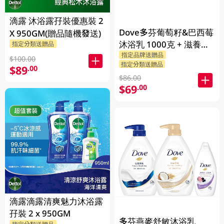
滴露 沐浴露孖裝優惠裝 2
Dove多芬葡萄籽&巴西莓
X 950GM(贈品隨機發送)
沐浴乳 1000克 + 滋養柔
指定分類送贈品
指定品牌送贈品
嫰沐浴乳 1000克 + 隨機
$100.00
指定分類送贈品
贈品 200克
$89
.00
$86.00
$69
.00
滴露滴露清爽魅力沐浴露
孖裝 2 x 950GM
多芬燕麥舒敏沐浴乳