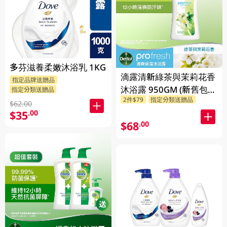
多芬滋養柔嫩沐浴乳 1KG
滴露清新綠茶與茉莉花香
指定品牌送贈品
沐浴露 950GM (新舊包裝
指定分類送贈品
2件$79
指定分類送贈品
隨機發貨)
$62.00
$35
.00
$68
.00