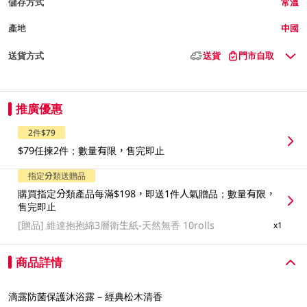
儲存方式
常溫
產地
中國
送貨方式
送貨
門市自取
推廣優惠
2件$79
$79任揀2件；數量有限，售完即止
指定分類送贈品
購買指定分類產品每滿$198，即送1件人氣贈品；數量有限，
售完即止
[贈品]
維達抱抱綿3層衛生紙-天然無香 10rolls
x1
商品詳情
滴露防菌保護沐浴露 – 經典松木清香