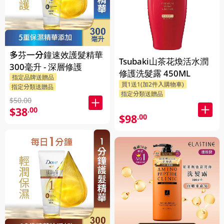
多芬一分鐘速效護髮精華
Tsubaki山茶花煥活水潤
300毫升 - 深層修護
修護洗髮露 450ML
指定品牌送贈品
買1送1(加2件入購物車)
指定分類送贈品
指定分類送贈品
$50.00
$38
.00
$98
.00