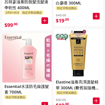
呂韓蔘滋養防脫髮洗髮液
白麝香 300ML
中乾性 400ML
指定分類送贈品
2件$149.8
指定分類送贈品
$40.00
$19
.00
$99
.90
Elastine滋養亮澤護髮精
Essential水漾防毛燥護髮
華 300ML (新舊裝隨機發
素 700ML
指定分類送贈品
貨)
指定分類送贈品
$40.00
.00