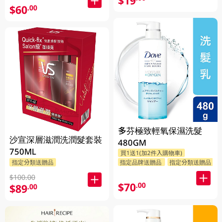
$19
$60
.00
多芬極致輕氧保濕洗髮
沙宣深層滋潤洗潤髮套裝
480GM
750ML
買1送1(加2件入購物車)
指定品牌送贈品
指定分類送贈品
指定分類送贈品
$100.00
$70
.00
$89
.00