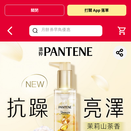
關閉
打開 App 落單
V
alid Until 30 June 2026