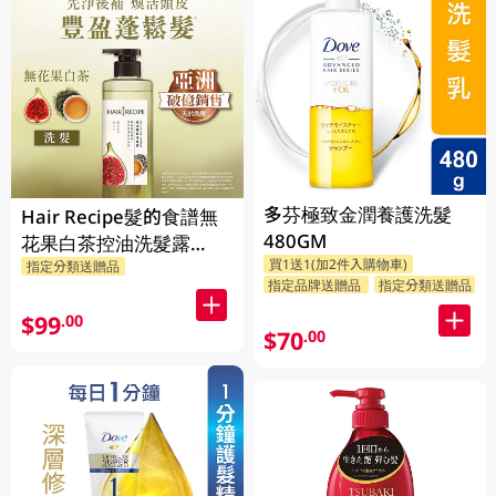
多芬極致金潤養護洗髮
Hair Recipe髮的食譜無
480GM
花果白茶控油洗髮露
買1送1(加2件入購物車)
指定分類送贈品
510ML(新舊裝隨機發貨)
指定品牌送贈品
指定分類送贈品
$99
.00
$70
.00