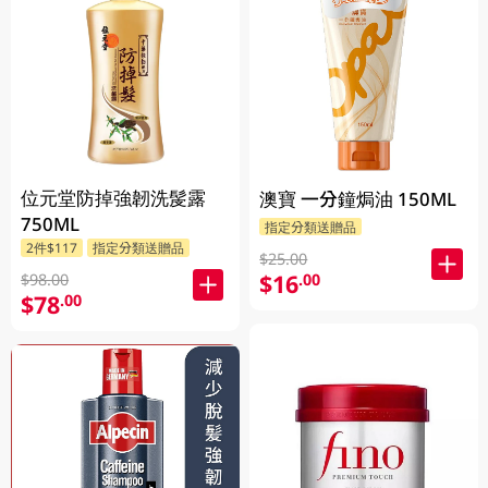
位元堂防掉強韌洗髲露
澳寶 一分鐘焗油 150ML
750ML
指定分類送贈品
2件$117
指定分類送贈品
$25.00
$16
.00
$98.00
$78
.00