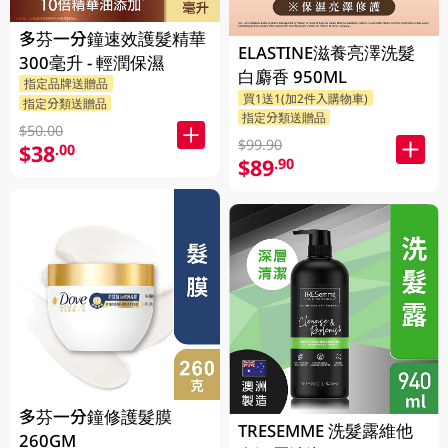
多芬一分鐘速效護髮精華
ELASTINE滋養亮澤洗髮
300毫升 - 輕潤保濕
白麝香 950ML
指定品牌送贈品
買1送1(加2件入購物車)
指定分類送贈品
指定分類送贈品
$50.00
$99.90
$38
.00
$89
.90
多芬一分鐘修護髮膜
TRESEMME 洗髮露維他
260GM