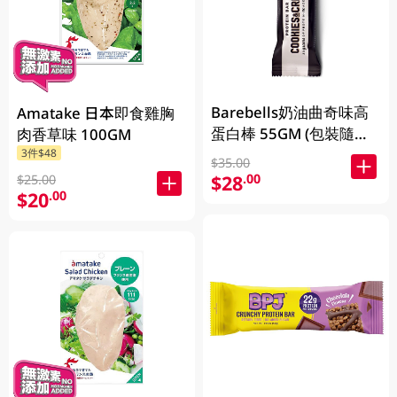
Barebells奶油曲奇味高
Amatake 日本即食雞胸
蛋白棒 55GM (包裝隨機
肉香草味 100GM
3件$48
發放)
$35.00
$28
.00
$25.00
$20
.00