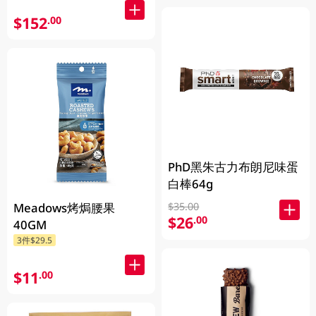
1KG (包裝隨機發放)
$152
.00
PhD黑朱古力布朗尼味蛋
白棒64g
Meadows烤焗腰果
$35.00
$26
.00
40GM
3件$29.5
$11
.00