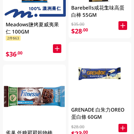
Barebells咸花生味高蛋
白棒 55GM
Meadows鹽烤夏威夷果
$35.00
$28
.00
仁 100GM
2件$63
$36
.00
GRENADE 白朱力OREO
蛋白條 60GM
$28.00
$23
.00
雀巢 低糖可可穀物棒