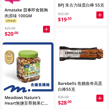
BPJ 朱古力味蛋白棒 55克
Amatake 日本即食雞胸
$22.00
肉原味 100GM
$19
.50
3件$48
$25.00
$20
.00
Barebells 焦糖曲奇高蛋
白棒55克
Meadows Nature's
$35.00
$28
.00
Heart無鹽至尊雜果仁