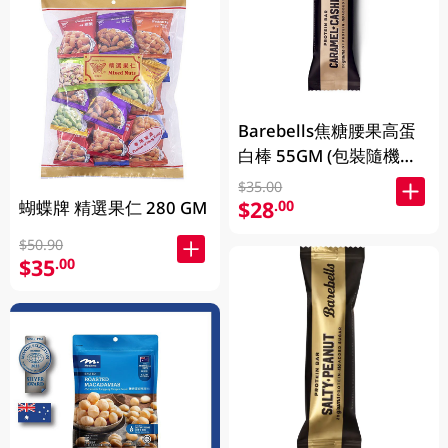
Barebells焦糖腰果高蛋
白棒 55GM (包裝隨機發
放)
$35.00
$28
.00
蝴蝶牌 精選果仁 280 GM
$50.90
$35
.00