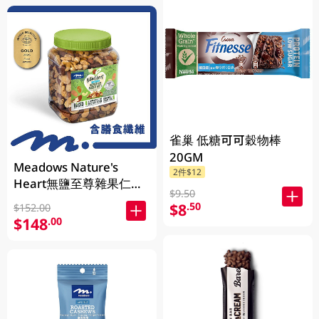
雀巢 低糖可可穀物棒
20GM
Meadows Nature's
2件$12
Heart無鹽至尊雜果仁
$9.50
1KG (包裝隨機發放)
$8
.50
$152.00
$148
.00