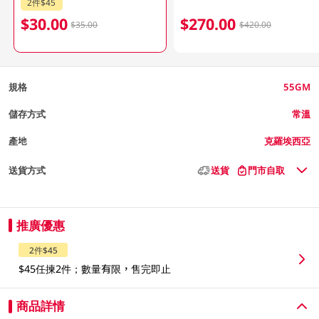
2件$45
$30.00
$270.00
$35.00
$420.00
規格
55GM
儲存方式
常溫
產地
克羅埃西亞
送貨方式
送貨
門市自取
推廣優惠
2件$45
$45任揀2件；數量有限，售完即止
商品詳情