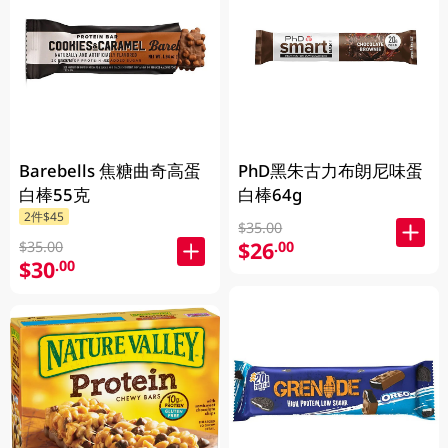
Barebells 焦糖曲奇高蛋
PhD黑朱古力布朗尼味蛋
白棒55克
白棒64g
2件$45
$35.00
$26
.00
$35.00
$30
.00