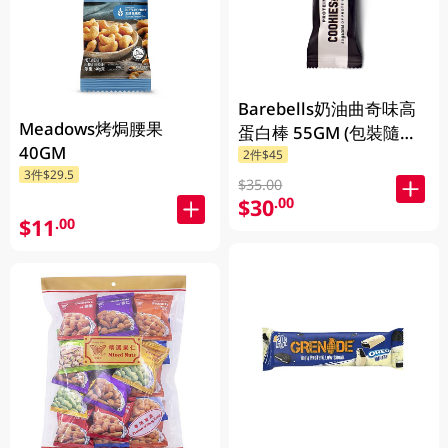
Barebells奶油曲奇味高
Meadows烤焗腰果
蛋白棒 55GM (包裝隨機
40GM
2件$45
發放)
3件$29.5
$35.00
$30
.00
$11
.00