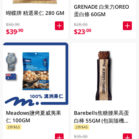
GRENADE 白朱力OREO
蝴蝶牌 精選果仁 280 GM
蛋白條 60GM
$50.90
$28.00
$39
$23
.90
.00
Meadows鹽烤夏威夷果
Barebells焦糖腰果高蛋
仁 100GM
白棒 55GM (包裝隨機發
2件$63
2件$45
放)
$35.00