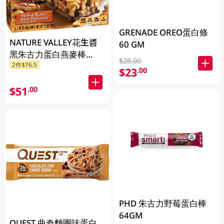
GRENADE OREO蛋白條
NATURE VALLEY花生醬
60 GM
黑朱古力蛋白燕麥棒
$28.00
2件$76.5
201GM
$23
.00
$51
.00
PHD 朱古力野莓蛋白棒
64GM
QUEST 曲奇麵團味蛋白