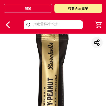
關閉
打開 App 落單
V
alid Until 30 June 2026