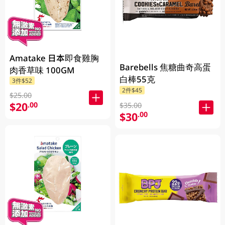
Amatake 日本即食雞胸
Barebells 焦糖曲奇高蛋
肉香草味 100GM
白棒55克
3件$52
2件$45
$25.00
$20
.00
$35.00
$30
.00