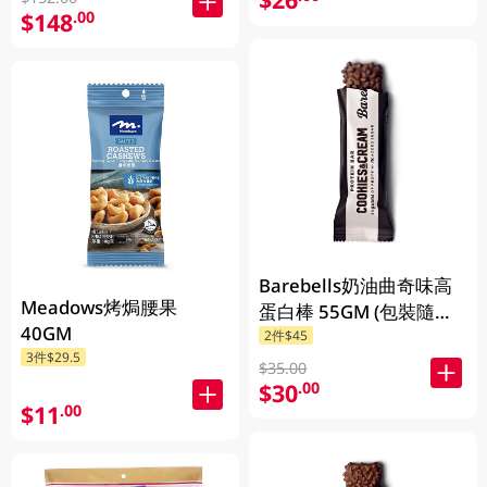
$148
.00
Barebells奶油曲奇味高
Meadows烤焗腰果
蛋白棒 55GM (包裝隨機
40GM
2件$45
發放)
3件$29.5
$35.00
$30
.00
$11
.00