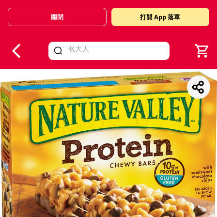
關閉
打開 App 落單
V
alid Until 30 June 2026