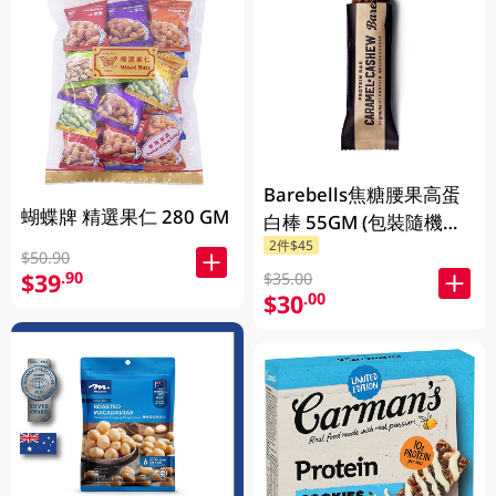
Barebells焦糖腰果高蛋
蝴蝶牌 精選果仁 280 GM
白棒 55GM (包裝隨機發
2件$45
放)
$50.90
$39
.90
$35.00
$30
.00