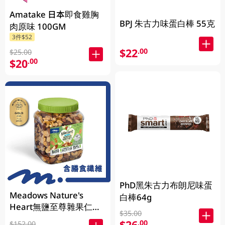
Amatake 日本即食雞胸
BPJ 朱古力味蛋白棒 55克
肉原味 100GM
3件$52
$22
.00
$25.00
$20
.00
PhD黑朱古力布朗尼味蛋
Meadows Nature's
白棒64g
Heart無鹽至尊雜果仁
$35.00
1KG (包裝隨機發放)
$26
.00
$152.00